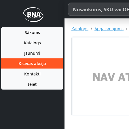
Meklēt pēc produkta nosaukum
Katalogs
Apgaismojums
Sākums
Katalogs
Jaunumi
Kravas akcija
Kontakti
Ieiet