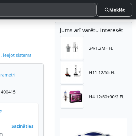
Meklēt
Jums arī varētu interesēt
24/1.2MF FL
 ieejot sistēmā
H11 12/55 FL
arametri
 400415
H4 12/60+90/2 FL
?
Sazināties
im