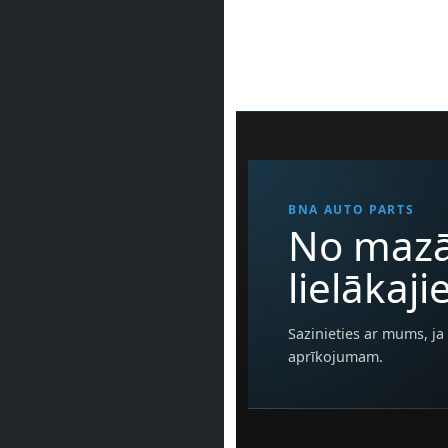
BNA AUTO PARTS
No mazā
lielākaj
Sazinieties ar mums, ja 
aprīkojumam.