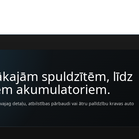
kajām spuldzītēm, līdz
iem akumulatoriem.
vajag detaļu, atbilstības pārbaudi vai ātru palīdzību kravas auto