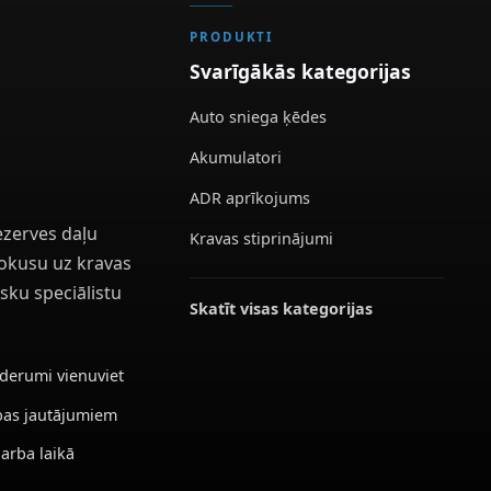
PRODUKTI
Svarīgākās kategorijas
Auto sniega ķēdes
Akumulatori
ADR aprīkojums
ezerves daļu
Kravas stiprinājumi
 fokusu uz kravas
sku speciālistu
Skatīt visas kategorijas
ederumi vienuviet
ības jautājumiem
darba laikā