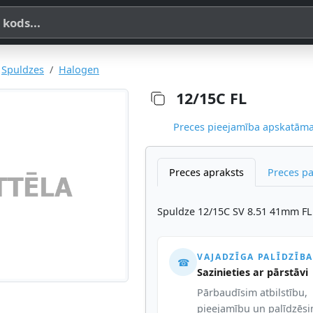
a, SKU vai OE koda
Spuldzes
Halogen
12/15C FL
Preces pieejamība apskatāma,
Preces apraksts
Preces p
Spuldze 12/15C SV 8.51 41mm FL
VAJADZĪGA PALĪDZĪBA
☎
Sazinieties ar pārstāvi
Pārbaudīsim atbilstību,
pieejamību un palīdzēs