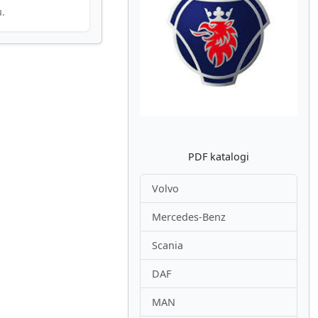
u.
Atpakaļ
Nākam
PDF katalogi
Volvo
Mercedes-Benz
Scania
DAF
MAN