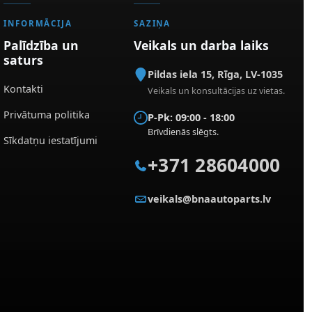
INFORMĀCIJA
SAZIŅA
Palīdzība un
Veikals un darba laiks
saturs
Pildas iela 15
,
Rīga
,
LV-1035
Kontakti
Veikals un konsultācijas uz vietas.
Privātuma politika
P-Pk: 09:00 - 18:00
Brīvdienās slēgts.
Sīkdatņu iestatījumi
+371 28604000
veikals@bnaautoparts.lv