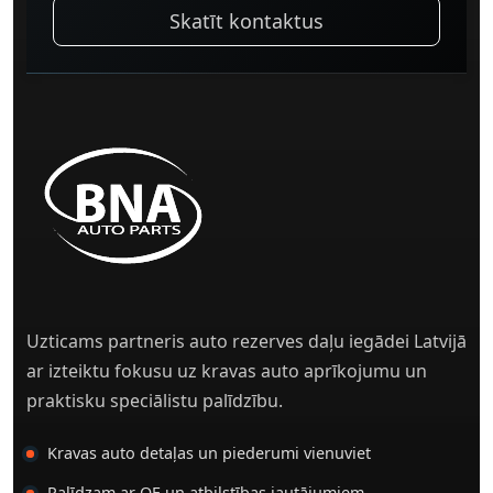
Skatīt kontaktus
Uzticams partneris auto rezerves daļu iegādei Latvijā
ar izteiktu fokusu uz kravas auto aprīkojumu un
praktisku speciālistu palīdzību.
Kravas auto detaļas un piederumi vienuviet
Palīdzam ar OE un atbilstības jautājumiem