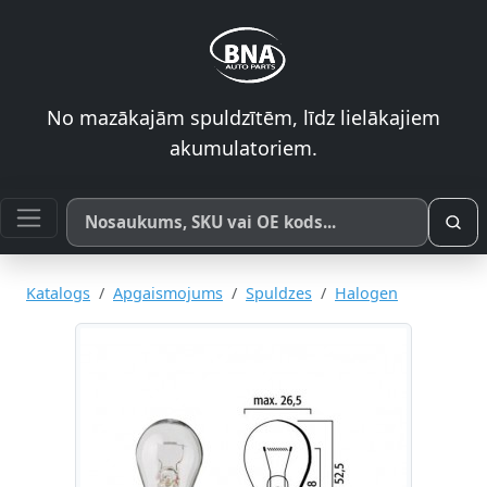
No mazākajām spuldzītēm, līdz lielākajiem
akumulatoriem.
Meklēt pēc produkta nosaukuma, SKU vai OE koda
Katalogs
Apgaismojums
Spuldzes
Halogen