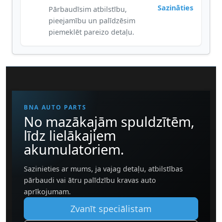
Sazināties
Pārbaudīsim atbilstību,
pieejamību un palīdzēsim
piemeklēt pareizo detaļu.
BNA AUTO PARTS
No mazākajām spuldzītēm,
līdz lielākajiem
akumulatoriem.
Sazinieties ar mums, ja vajag detaļu, atbilstības
pārbaudi vai ātru palīdzību kravas auto
aprīkojumam.
Zvanīt speciālistam