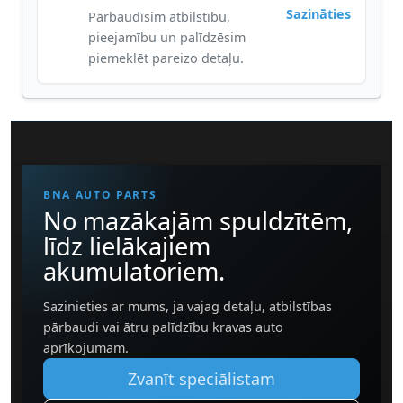
Sazināties
Pārbaudīsim atbilstību,
pieejamību un palīdzēsim
piemeklēt pareizo detaļu.
BNA AUTO PARTS
No mazākajām spuldzītēm,
līdz lielākajiem
akumulatoriem.
Sazinieties ar mums, ja vajag detaļu, atbilstības
pārbaudi vai ātru palīdzību kravas auto
aprīkojumam.
Zvanīt speciālistam