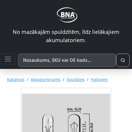
No mazākajām spuldzītēm, līdz lielākajiem
akumulatoriem.
Meklēt pēc produkta nosaukuma, SKU vai OE koda
Katalogs
Apgaismojums
Spuldzes
Halogen