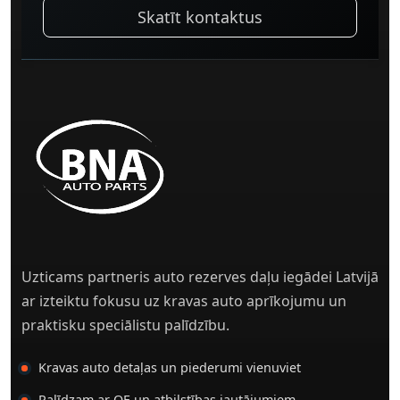
Skatīt kontaktus
Uzticams partneris auto rezerves daļu iegādei Latvijā
ar izteiktu fokusu uz kravas auto aprīkojumu un
praktisku speciālistu palīdzību.
Kravas auto detaļas un piederumi vienuviet
Palīdzam ar OE un atbilstības jautājumiem