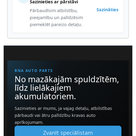
Sazinieties ar pārstāvi
Sazināties
Pārbaudīsim atbilstību,
pieejamību un palīdzēsim
piemeklēt pareizo detaļu.
BNA AUTO PARTS
No mazākajām spuldzītēm,
līdz lielākajiem
akumulatoriem.
Sazinieties ar mums, ja vajag detaļu, atbilstības
pārbaudi vai ātru palīdzību kravas auto
aprīkojumam.
Zvanīt speciālistam