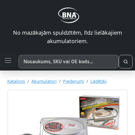
No mazākajām spuldzītēm, līdz lielākajiem
akumulatoriem.
Meklēt pēc produkta nosaukuma, SKU vai OE koda
Katalogs
Akumulatori
Piederumi
Lādētāji