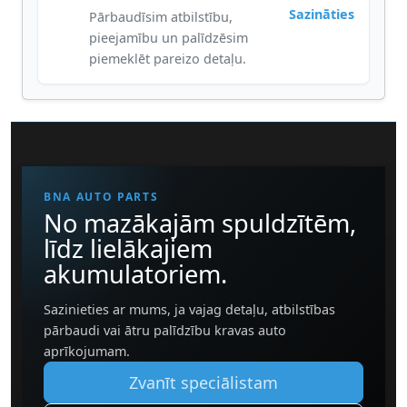
Sazināties
Pārbaudīsim atbilstību,
pieejamību un palīdzēsim
piemeklēt pareizo detaļu.
BNA AUTO PARTS
No mazākajām spuldzītēm,
līdz lielākajiem
akumulatoriem.
Sazinieties ar mums, ja vajag detaļu, atbilstības
pārbaudi vai ātru palīdzību kravas auto
aprīkojumam.
Zvanīt speciālistam