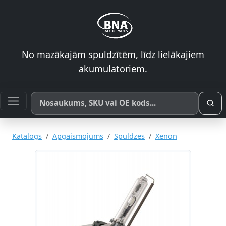
No mazākajām spuldzītēm, līdz lielākajiem
akumulatoriem.
Meklēt pēc produkta nosaukuma, SKU vai OE koda
Katalogs
Apgaismojums
Spuldzes
Xenon