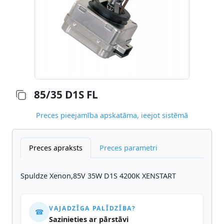
85/35 D1S FL
Preces pieejamība apskatāma, ieejot sistēmā
Preces apraksts
Preces parametri
Spuldze Xenon,85V 35W D1S 4200K XENSTART
VAJADZĪGA PALĪDZĪBA?
☎
Sazinieties ar pārstāvi