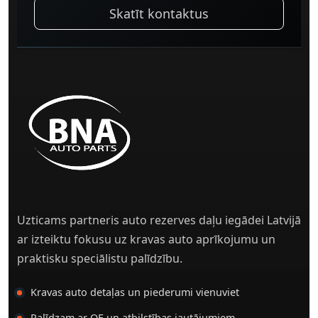
Skatīt kontaktus
Uzticams partneris auto rezerves daļu iegādei Latvijā
ar izteiktu fokusu uz kravas auto aprīkojumu un
praktisku speciālistu palīdzību.
Kravas auto detaļas un piederumi vienuviet
Palīdzam ar OE un atbilstības jautājumiem