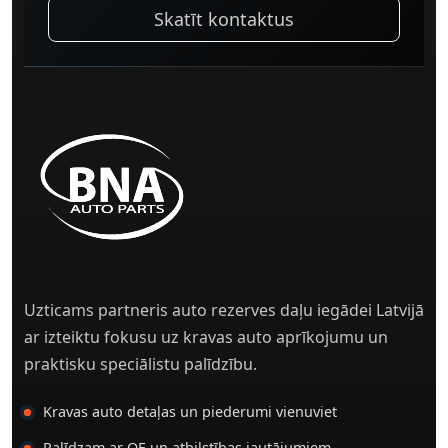
Skatīt kontaktus
Uzticams partneris auto rezerves daļu iegādei Latvijā
ar izteiktu fokusu uz kravas auto aprīkojumu un
praktisku speciālistu palīdzību.
Kravas auto detaļas un piederumi vienuviet
Palīdzam ar OE un atbilstības jautājumiem