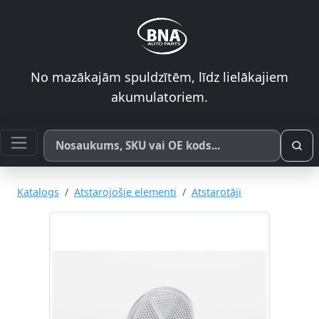
No mazākajām spuldzītēm, līdz lielākajiem
akumulatoriem.
Meklēt pēc produkta nosaukuma, SKU vai OE koda
Katalogs
Atstarojošie elementi
Atstarotāji