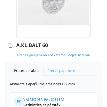
A.KL.BALT 60
Preces pieejamība apskatāma, ieejot sistēmā
Preces apraksts
Preces parametri
Atstarotājs apaļš līmējams balts D60mm
VAJADZĪGA PALĪDZĪBA?
☎
Sazinieties ar pārstāvi