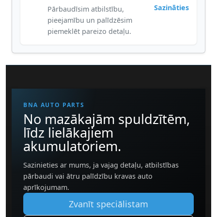
Sazināties
Pārbaudīsim atbilstību,
pieejamību un palīdzēsim
piemeklēt pareizo detaļu.
BNA AUTO PARTS
No mazākajām spuldzītēm,
līdz lielākajiem
akumulatoriem.
Sazinieties ar mums, ja vajag detaļu, atbilstības
pārbaudi vai ātru palīdzību kravas auto
aprīkojumam.
Zvanīt speciālistam