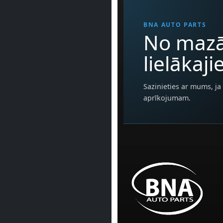
BNA AUTO PARTS
No mazā
lielākaj
Sazinieties ar mums, ja 
aprīkojumam.