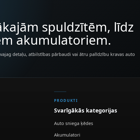
kajām spuldzītēm, līdz
iem akumulatoriem.
vajag detaļu, atbilstības pārbaudi vai ātru palīdzību kravas auto
PRODUKTI
Svarīgākās kategorijas
Auto sniega ķēdes
Akumulatori