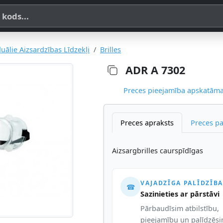
a, SKU vai OE koda
duālie Aizsardzības Līdzekļi
Brilles
ADR A 7302
Preces pieejamība apskatāma,
Preces apraksts
Preces p
Aizsargbrilles caurspīdīgas
VAJADZĪGA PALĪDZĪBA
☎
Sazinieties ar pārstāvi
Pārbaudīsim atbilstību,
pieejamību un palīdzēs