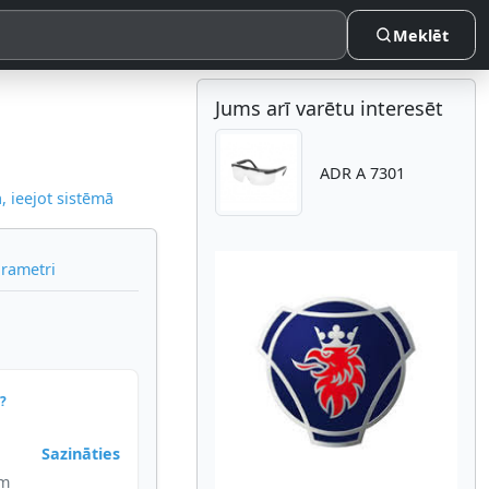
Meklēt
Jums arī varētu interesēt
ADR A 7301
 ieejot sistēmā
arametri
Atpakaļ
Nākam
?
Sazināties
im