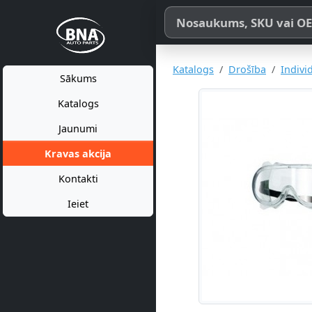
Meklēt pēc produkta nosaukum
Katalogs
Drošība
Indivi
Sākums
Katalogs
Jaunumi
Kravas akcija
Kontakti
Ieiet