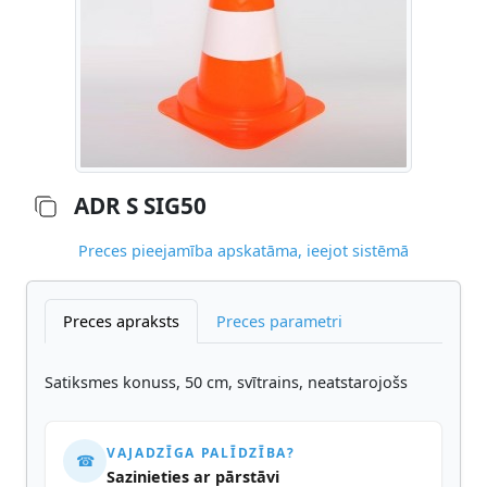
ADR S SIG50
Preces pieejamība apskatāma, ieejot sistēmā
Preces apraksts
Preces parametri
Satiksmes konuss, 50 cm, svītrains, neatstarojošs
VAJADZĪGA PALĪDZĪBA?
☎
Sazinieties ar pārstāvi