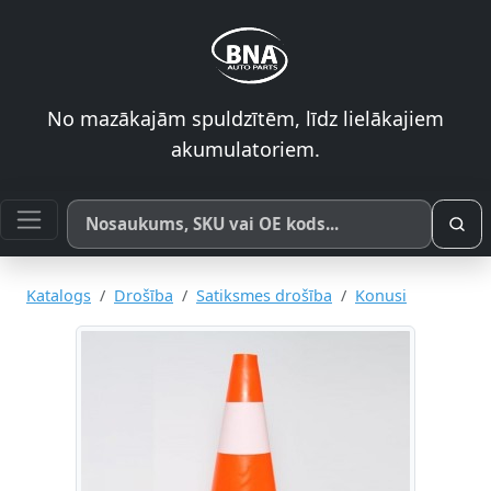
No mazākajām spuldzītēm, līdz lielākajiem
akumulatoriem.
Meklēt pēc produkta nosaukuma, SKU vai OE koda
Katalogs
Drošība
Satiksmes drošība
Konusi