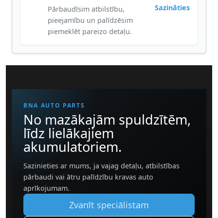
Sazināties
Pārbaudīsim atbilstību,
pieejamību un palīdzēsim
piemeklēt pareizo detaļu.
BNA AUTO PARTS
No mazākajām spuldzītēm,
līdz lielākajiem
akumulatoriem.
Sazinieties ar mums, ja vajag detaļu, atbilstības
pārbaudi vai ātru palīdzību kravas auto
aprīkojumam.
Zvanīt speciālistam