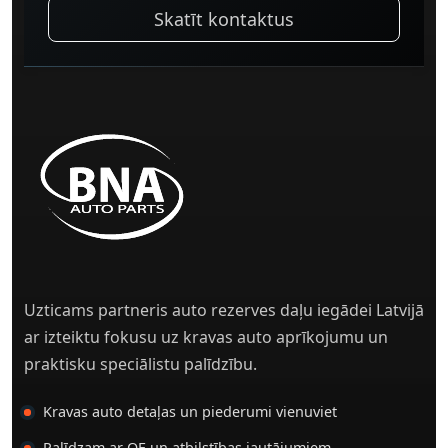
Skatīt kontaktus
Uzticams partneris auto rezerves daļu iegādei Latvijā
ar izteiktu fokusu uz kravas auto aprīkojumu un
praktisku speciālistu palīdzību.
Kravas auto detaļas un piederumi vienuviet
Palīdzam ar OE un atbilstības jautājumiem