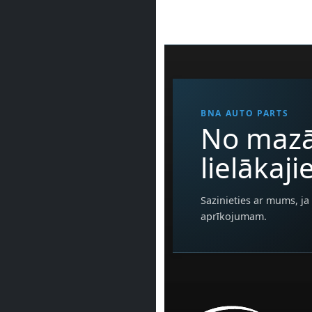
BNA AUTO PARTS
No mazā
lielākaj
Sazinieties ar mums, ja 
aprīkojumam.