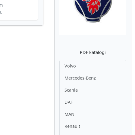
im
Atpakaļ
Nākam
u.
PDF katalogi
Volvo
Mercedes-Benz
Scania
DAF
MAN
Renault