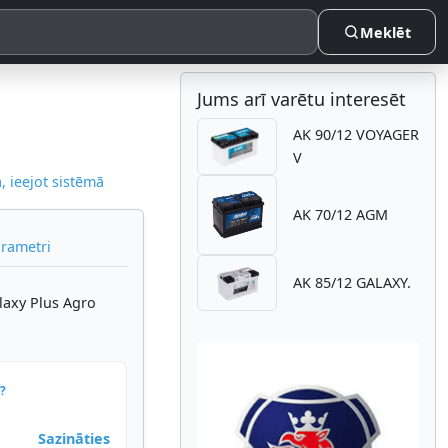
Meklēt
Jums arī varētu interesēt
AK 90/12 VOYAGER
V
 ieejot sistēmā
AK 70/12 AGM
arametri
AK 85/12 GALAXY.
axy Plus Agro
?
Sazināties