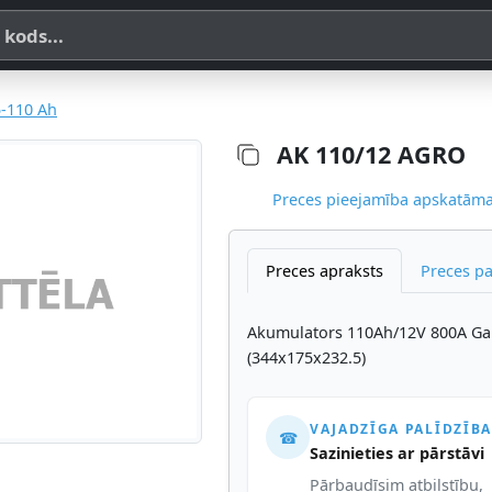
a, SKU vai OE koda
-110 Ah
AK 110/12 AGRO
Preces pieejamība apskatāma,
Preces apraksts
Preces p
Akumulators 110Ah/12V 800A Gal
(344x175x232.5)
VAJADZĪGA PALĪDZĪBA
☎
Sazinieties ar pārstāvi
Pārbaudīsim atbilstību,