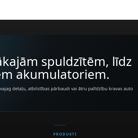
kajām spuldzītēm, līdz
iem akumulatoriem.
vajag detaļu, atbilstības pārbaudi vai ātru palīdzību kravas auto
PRODUKTI