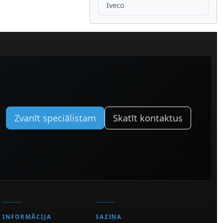
Iveco
Zvanīt speciālistam
Skatīt kontaktus
INFORMĀCIJA
SAZIŅA