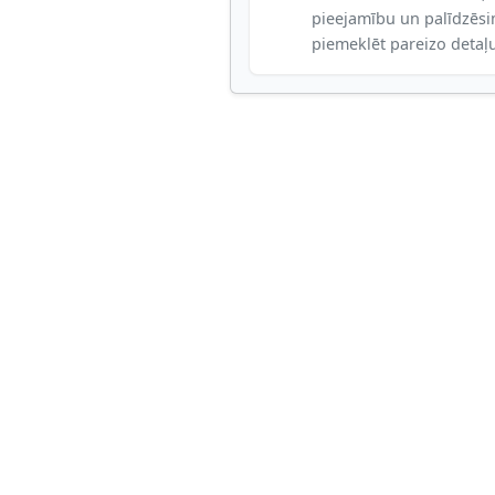
pieejamību un palīdzēs
piemeklēt pareizo detaļ