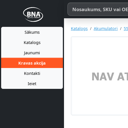
Meklēt pēc produkta nosaukum
Katalogs
Akumulatori
55
Sākums
Katalogs
Jaunumi
Kravas akcija
Kontakti
Ieiet