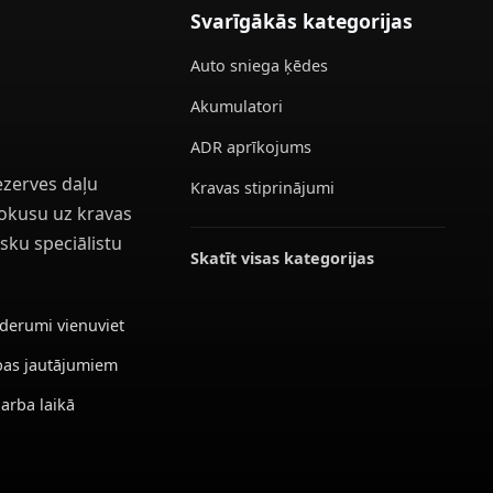
Svarīgākās kategorijas
Auto sniega ķēdes
Akumulatori
ADR aprīkojums
ezerves daļu
Kravas stiprinājumi
 fokusu uz kravas
sku speciālistu
Skatīt visas kategorijas
ederumi vienuviet
ības jautājumiem
darba laikā