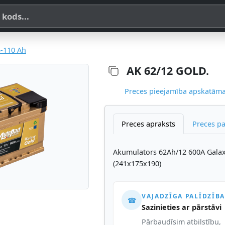
a, SKU vai OE koda
-110 Ah
AK 62/12 GOLD.
Preces pieejamība apskatāma,
Preces apraksts
Preces p
Akumulators 62Ah/12 600A Gala
(241x175x190)
VAJADZĪGA PALĪDZĪBA
☎
Sazinieties ar pārstāvi
Pārbaudīsim atbilstību,