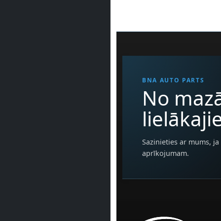
BNA AUTO PARTS
No mazā
lielākaj
Sazinieties ar mums, ja 
aprīkojumam.