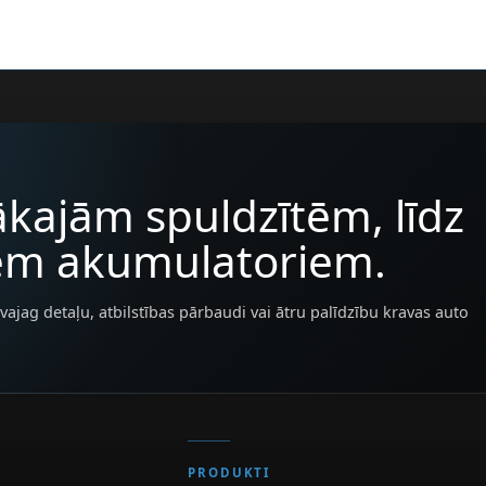
kajām spuldzītēm, līdz
iem akumulatoriem.
vajag detaļu, atbilstības pārbaudi vai ātru palīdzību kravas auto
PRODUKTI