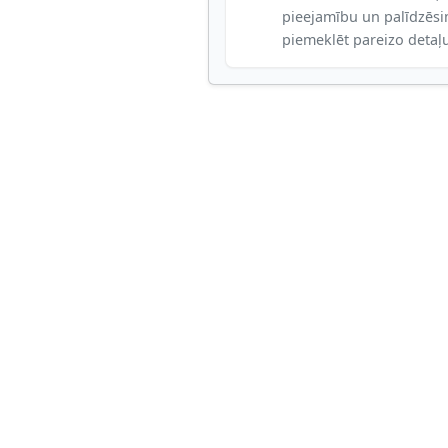
pieejamību un palīdzēs
piemeklēt pareizo detaļ