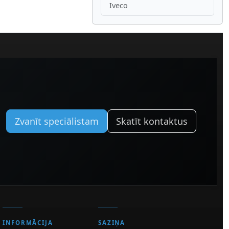
Iveco
Zvanīt speciālistam
Skatīt kontaktus
INFORMĀCIJA
SAZIŅA