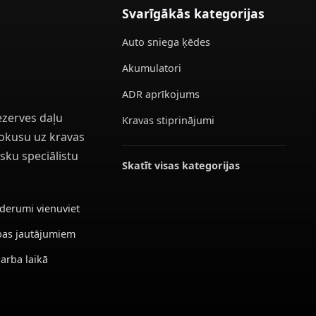
Svarīgākās kategorijas
Auto sniega ķēdes
Akumulatori
ADR aprīkojums
ezerves daļu
Kravas stiprinājumi
 fokusu uz kravas
sku speciālistu
Skatīt visas kategorijas
ederumi vienuviet
ības jautājumiem
darba laikā