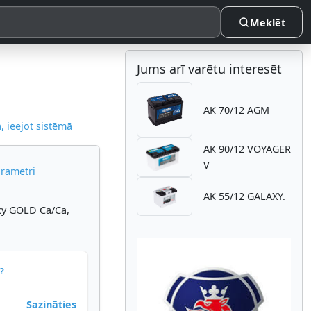
Meklēt
Jums arī varētu interesēt
AK 70/12 AGM
 ieejot sistēmā
AK 90/12 VOYAGER
V
arametri
AK 55/12 GALAXY.
xy GOLD Ca/Ca,
?
Sazināties