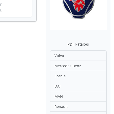
im
Atpakaļ
Nākam
u.
PDF katalogi
Volvo
Mercedes-Benz
Scania
DAF
MAN
Renault