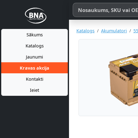
Meklēt pēc produkta nosaukum
Katalogs
Akumulatori
55
Sākums
Katalogs
Jaunumi
Kravas akcija
Kontakti
Ieiet