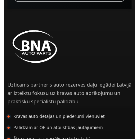
Uzticams partneris auto rezerves daļu iegādei Latvijā
ar izteiktu fokusu uz kravas auto aprīkojumu un
praktisku speciālistu palīdzību.
Kravas auto detaļas un piederumi vienuviet
Palīdzam ar OE un atbilstības jautājumiem
Ātra saziņa ar speciālistu darba laikā