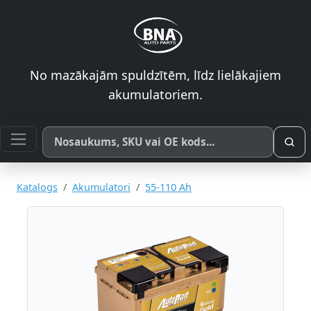
No mazākajām spuldzītēm, līdz lielākajiem
akumulatoriem.
Meklēt pēc produkta nosaukuma, SKU vai OE koda
Katalogs
Akumulatori
55-110 Ah