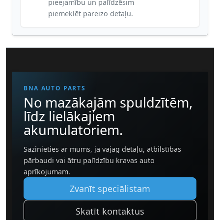
pieejamību un palīdzēsim
piemeklēt pareizo detaļu.
BNA AUTO PARTS
No mazākajām spuldzītēm,
līdz lielākajiem
akumulatoriem.
Sazinieties ar mums, ja vajag detaļu, atbilstības
pārbaudi vai ātru palīdzību kravas auto
aprīkojumam.
Zvanīt speciālistam
Skatīt kontaktus