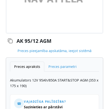
AK 95/12 AGM
Preces pieejamība apskatāma, ieejot sistēmā
Preces apraksts
Preces parametri
Akumulators 12V 95Ah/850A START&STOP AGM (353 x
175 x 190)
VAJADZĪGA PALĪDZĪBA?
☎
Sazinieties ar pārstāvi