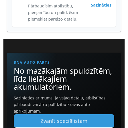
Sazināties
Pārbaudīsim atbilstību,
pieejamību un palīdzēsim
piemeklēt pareizo detaļu.
BNA AUTO PARTS
No mazākajām spuldzītēm,
līdz lielākajiem
akumulatoriem.
Sazinieties ar mums, ja vajag detaļu, atbilstības
pārbaudi vai ātru palīdzību kravas auto
aprīkojumam.
Zvanīt speciālistam