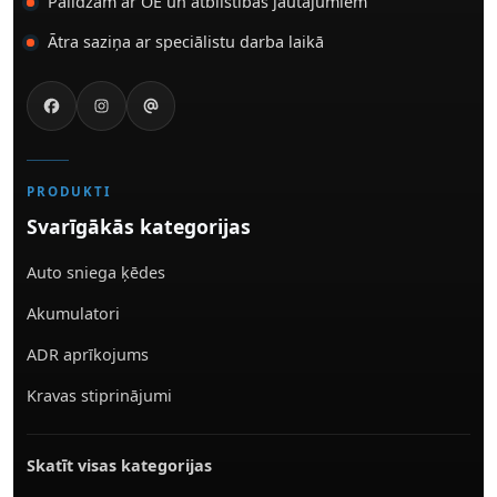
Palīdzam ar OE un atbilstības jautājumiem
Ātra saziņa ar speciālistu darba laikā
PRODUKTI
Svarīgākās kategorijas
Auto sniega ķēdes
Akumulatori
ADR aprīkojums
Kravas stiprinājumi
Skatīt visas kategorijas