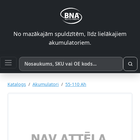
No mazākajām spuldzītēm, līdz lielākajiem
akumulatoriem.
Meklēt pēc produkta nosaukuma, SKU vai OE koda
Katalogs
Akumulatori
55-110 Ah