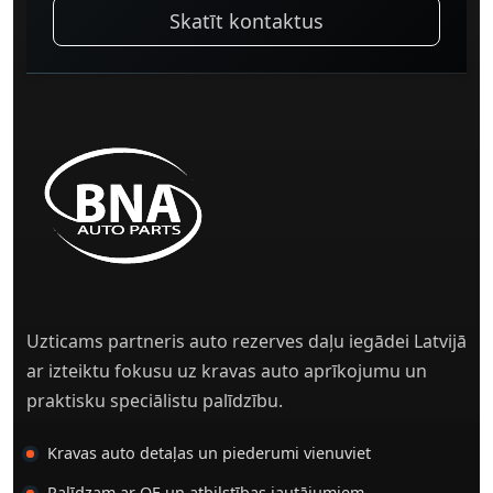
Skatīt kontaktus
Uzticams partneris auto rezerves daļu iegādei Latvijā
ar izteiktu fokusu uz kravas auto aprīkojumu un
praktisku speciālistu palīdzību.
Kravas auto detaļas un piederumi vienuviet
Palīdzam ar OE un atbilstības jautājumiem