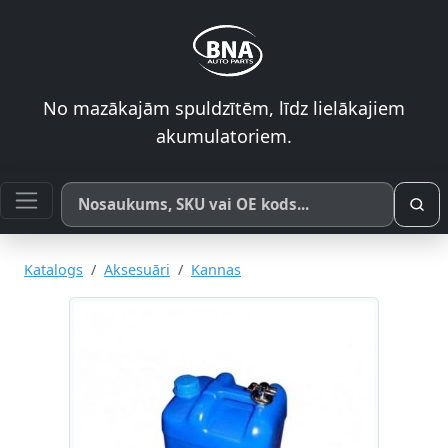
No mazākajām spuldzītēm, līdz lielākajiem
akumulatoriem.
Meklēt pēc produkta nosaukuma, SKU vai OE koda
Katalogs
Aksesuāri
Kannas