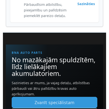
Sazināties
Pārbaudīsim atbilstību,
pieejamību un palīdzēsim
piemeklēt pareizo detaļu.
BNA AUTO PARTS
No mazākajām spuldzītēm,
līdz lielākajiem
akumulatoriem.
Sazinieties ar mums, ja vajag detaļu, atbilstības
pārbaudi vai ātru palīdzību kravas auto
aprīkojumam.
Zvanīt speciālistam