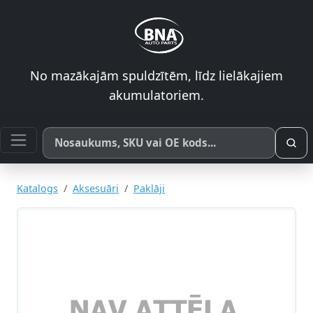
No mazākajām spuldzītēm, līdz lielākajiem
akumulatoriem.
Meklēt pēc produkta nosaukuma, SKU vai OE koda
Katalogs
Aksesuāri
Paklāji