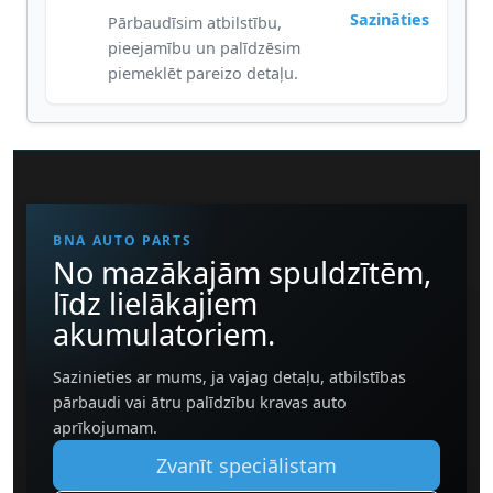
Sazināties
Pārbaudīsim atbilstību,
pieejamību un palīdzēsim
piemeklēt pareizo detaļu.
BNA AUTO PARTS
No mazākajām spuldzītēm,
līdz lielākajiem
akumulatoriem.
Sazinieties ar mums, ja vajag detaļu, atbilstības
pārbaudi vai ātru palīdzību kravas auto
aprīkojumam.
Zvanīt speciālistam