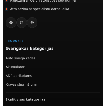
Palīdzam ar OE un atbilstības jautājumiem
Ātra saziņa ar speciālistu darba laikā
PRODUKTI
Svarīgākās kategorijas
Auto sniega ķēdes
Akumulatori
ADR aprīkojums
Kravas stiprinājumi
Skatīt visas kategorijas