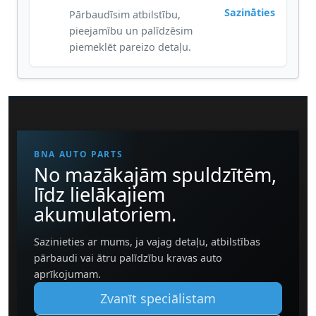
Sazināties
Pārbaudīsim atbilstību,
pieejamību un palīdzēsim
piemeklēt pareizo detaļu.
BNA AUTO PARTS
No mazākajām spuldzītēm,
līdz lielākajiem
akumulatoriem.
Sazinieties ar mums, ja vajag detaļu, atbilstības
pārbaudi vai ātru palīdzību kravas auto
aprīkojumam.
Zvanīt speciālistam