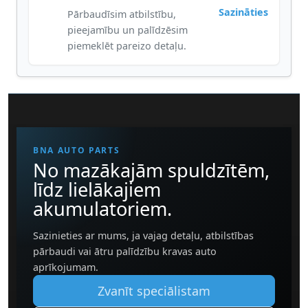
Sazināties
Pārbaudīsim atbilstību,
pieejamību un palīdzēsim
piemeklēt pareizo detaļu.
BNA AUTO PARTS
No mazākajām spuldzītēm,
līdz lielākajiem
akumulatoriem.
Sazinieties ar mums, ja vajag detaļu, atbilstības
pārbaudi vai ātru palīdzību kravas auto
aprīkojumam.
Zvanīt speciālistam