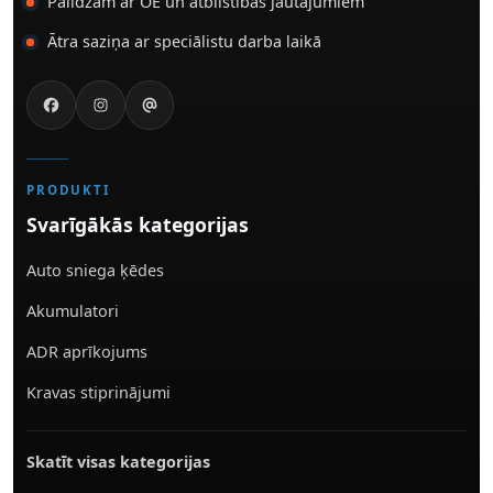
Palīdzam ar OE un atbilstības jautājumiem
Ātra saziņa ar speciālistu darba laikā
PRODUKTI
Svarīgākās kategorijas
Auto sniega ķēdes
Akumulatori
ADR aprīkojums
Kravas stiprinājumi
Skatīt visas kategorijas