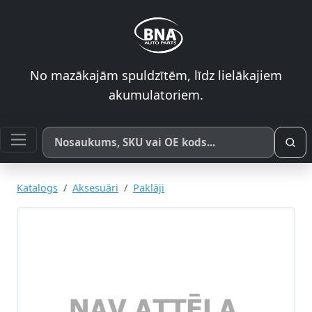
No mazākajām spuldzītēm, līdz lielākajiem
akumulatoriem.
Meklēt pēc produkta nosaukuma, SKU vai OE koda
Katalogs
Aksesuāri
Paklāji