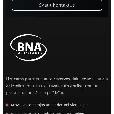
Skatīt kontaktus
Uzticams partneris auto rezerves daļu iegādei Latvijā
ar izteiktu fokusu uz kravas auto aprīkojumu un
praktisku speciālistu palīdzību.
Kravas auto detaļas un piederumi vienuviet
Palīdzam ar OE un atbilstības jautājumiem