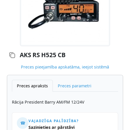
AKS RS H525 CB
Preces pieejamība apskatāma, ieejot sistēmā
Preces apraksts
Preces parametri
Rācija President Barry AM/FM 12/24V
VAJADZĪGA PALĪDZĪBA?
☎
Sazinieties ar pārstāvi