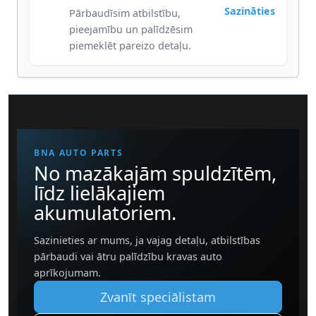
Sazināties
Pārbaudīsim atbilstību,
pieejamību un palīdzēsim
piemeklēt pareizo detaļu.
BNA AUTO PARTS
No mazākajām spuldzītēm,
līdz lielākajiem
akumulatoriem.
Sazinieties ar mums, ja vajag detaļu, atbilstības
pārbaudi vai ātru palīdzību kravas auto
aprīkojumam.
Zvanīt speciālistam