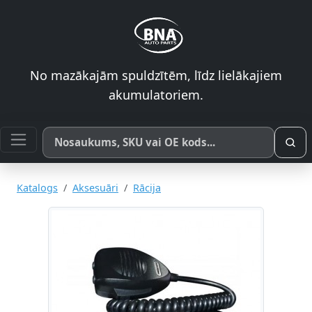
No mazākajām spuldzītēm, līdz lielākajiem
akumulatoriem.
Meklēt pēc produkta nosaukuma, SKU vai OE koda
Katalogs
Aksesuāri
Rācija