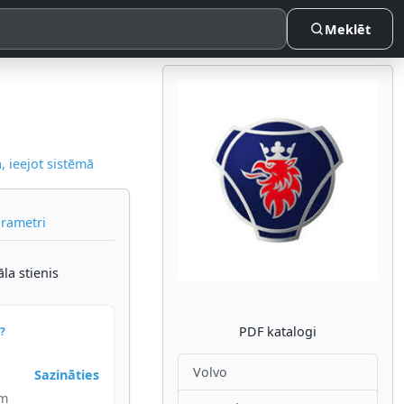
Meklēt
 ieejot sistēmā
Atpakaļ
Nākam
arametri
āla stienis
PDF katalogi
?
Volvo
Sazināties
im