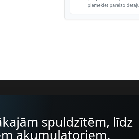
piemeklēt pareizo detaļ
kajām spuldzītēm, līdz
iem akumulatoriem.