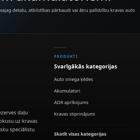
vajag detaļu, atbilstības pārbaudi vai ātru palīdzību kravas auto
PRODUKTI
Svarīgākās kategorijas
Auto sniega ķēdes
Akumulatori
ADR aprīkojums
ezerves daļu
Kravas stiprinājumi
 fokusu uz kravas
sku speciālistu
Skatīt visas kategorijas