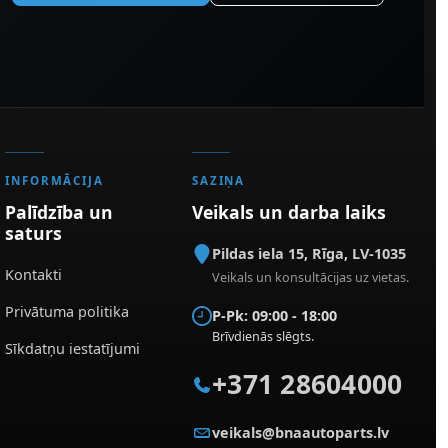
INFORMĀCIJA
SAZIŅA
Palīdzība un
Veikals un darba laiks
saturs
Pildas iela 15
,
Rīga
,
LV-1035
Kontakti
Veikals un konsultācijas uz vietas.
Privātuma politika
P-Pk: 09:00 - 18:00
Brīvdienās slēgts.
Sīkdatņu iestatījumi
+371 28604000
veikals@bnaautoparts.lv