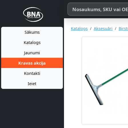
Meklēt pēc produkta nosaukum
Katalogs
Aksesuāri
Birst
Sākums
Katalogs
Jaunumi
Kravas akcija
Kontakti
Ieiet