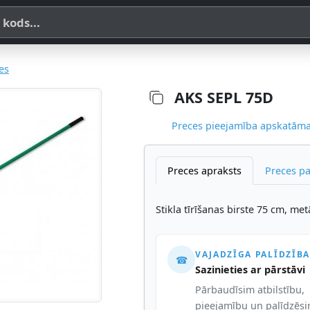
a, SKU vai OE koda
es
AKS SEPL 75D
Preces pieejamība apskatāma,
Preces apraksts
Preces p
Stikla tīrīšanas birste 75 cm, met
VAJADZĪGA PALĪDZĪBA
☎
Sazinieties ar pārstāvi
Pārbaudīsim atbilstību,
pieejamību un palīdzēs