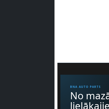
BNA AUTO PARTS
No mazā
lielākaj