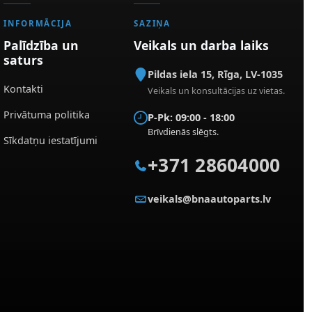
INFORMĀCIJA
SAZIŅA
Palīdzība un
Veikals un darba laiks
saturs
Pildas iela 15
,
Rīga
,
LV-1035
Kontakti
Veikals un konsultācijas uz vietas.
Privātuma politika
P-Pk: 09:00 - 18:00
Brīvdienās slēgts.
Sīkdatņu iestatījumi
+371 28604000
veikals@bnaautoparts.lv