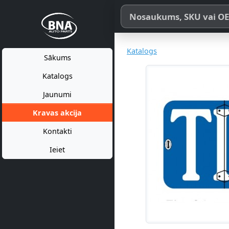
Meklēt pēc produkta nosaukum
Katalogs
Sākums
Katalogs
Jaunumi
Kravas akcija
Kontakti
Ieiet