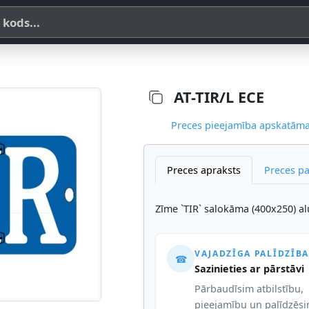
a, SKU vai OE koda
AT-TIR/L ECE
Preces pieejamība apskatāma,
Preces apraksts
Preces p
Zīme `TIR` salokāma (400x250) al
VAJADZĪGA PALĪDZĪBA
☎
Sazinieties ar pārstāvi
Pārbaudīsim atbilstību,
pieejamību un palīdzēs