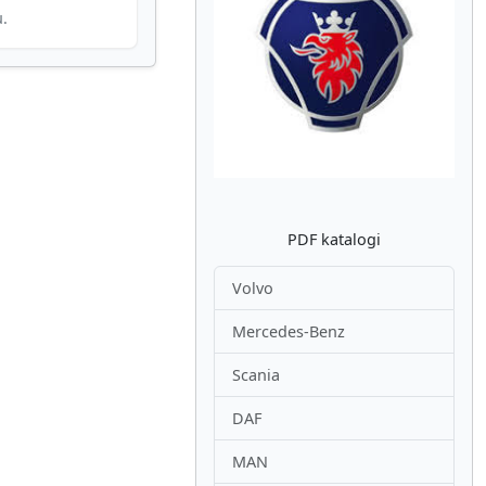
u.
Atpakaļ
Nākam
PDF katalogi
Volvo
Mercedes-Benz
Scania
DAF
MAN