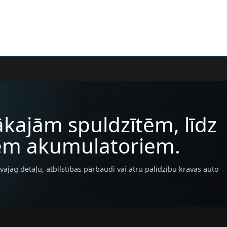
kajām spuldzītēm, līdz
iem akumulatoriem.
vajag detaļu, atbilstības pārbaudi vai ātru palīdzību kravas auto