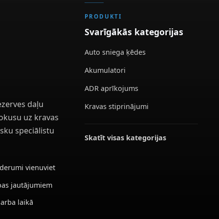
PRODUKTI
Svarīgākās kategorijas
Auto sniega ķēdes
Akumulatori
ADR aprīkojums
ezerves daļu
Kravas stiprinājumi
 fokusu uz kravas
sku speciālistu
Skatīt visas kategorijas
ederumi vienuviet
ības jautājumiem
darba laikā