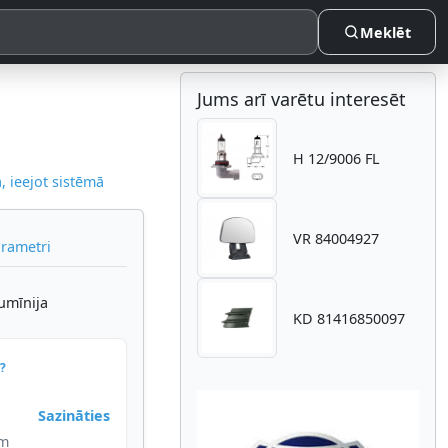
Meklēt
Jums arī varētu interesēt
H 12/9006 FL
 ieejot sistēmā
VR 84004927
arametri
umīnija
KD 81416850097
?
Sazināties
im