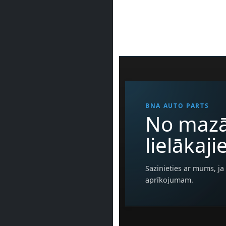
BNA AUTO PARTS
No mazā
lielākaj
Sazinieties ar mums, ja 
aprīkojumam.