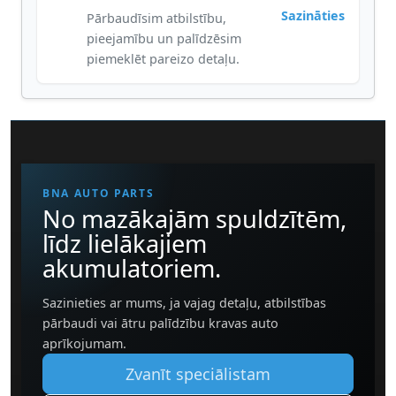
Sazināties
Pārbaudīsim atbilstību,
pieejamību un palīdzēsim
piemeklēt pareizo detaļu.
BNA AUTO PARTS
No mazākajām spuldzītēm,
līdz lielākajiem
akumulatoriem.
Sazinieties ar mums, ja vajag detaļu, atbilstības
pārbaudi vai ātru palīdzību kravas auto
aprīkojumam.
Zvanīt speciālistam