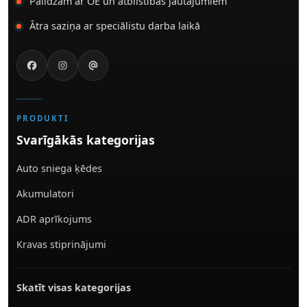
Palīdzam ar OE un atbilstības jautājumiem
Ātra saziņa ar speciālistu darba laikā
PRODUKTI
Svarīgākās kategorijas
Auto sniega ķēdes
Akumulatori
ADR aprīkojums
Kravas stiprinājumi
Skatīt visas kategorijas