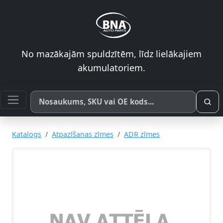
No mazākajām spuldzītēm, līdz lielākajiem
akumulatoriem.
Meklēt pēc produkta nosaukuma, SKU vai OE koda
Katalogs
Atpazīšanas zīmes
ADR zīmes