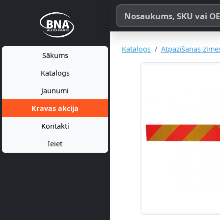
Meklēt pēc produkta nosaukum
Katalogs
Atpazīšanas zīme
Sākums
Katalogs
Jaunumi
Kravas akcija
Kontakti
Ieiet