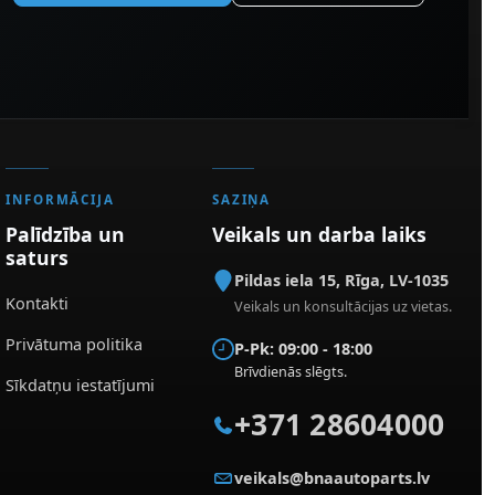
INFORMĀCIJA
SAZIŅA
Palīdzība un
Veikals un darba laiks
saturs
Pildas iela 15
,
Rīga
,
LV-1035
Kontakti
Veikals un konsultācijas uz vietas.
Privātuma politika
P-Pk: 09:00 - 18:00
Brīvdienās slēgts.
Sīkdatņu iestatījumi
+371 28604000
veikals@bnaautoparts.lv