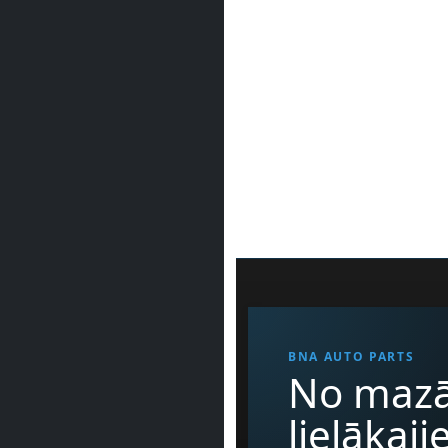
BNA AUTO PARTS
No mazā
lielākaj