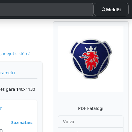
Meklēt
 ieejot sistēmā
Atpakaļ
Nākam
arametri
snes garā 140x1130
PDF katalogi
?
Volvo
Sazināties
im