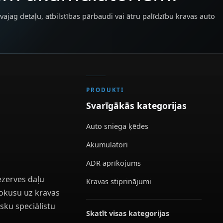
vajag detaļu, atbilstības pārbaudi vai ātru palīdzību kravas auto
PRODUKTI
Svarīgākās kategorijas
Auto sniega ķēdes
Akumulatori
ADR aprīkojums
ezerves daļu
Kravas stiprinājumi
 fokusu uz kravas
sku speciālistu
Skatīt visas kategorijas