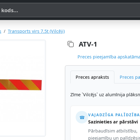
a, SKU vai OE koda
s
Transports virs 7.5t (Vilcēji)
ATV-1
Preces pieejamība apskatāma,
Preces apraksts
Preces p
Zīme `Vilcējs` uz alumīnija plāk
VAJADZĪGA PALĪDZĪBA
☎
Sazinieties ar pārstāvi
Pārbaudīsim atbilstību,
pieejamību un palīdzēs