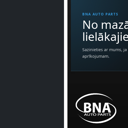
BNA AUTO PARTS
No mazā
lielākaj
Sazinieties ar mums, ja 
aprīkojumam.