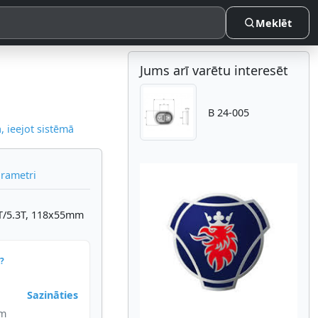
Meklēt
Jums arī varētu interesēt
B 24-005
 ieejot sistēmā
arametri
6T/5.3T, 118x55mm
Atpakaļ
Nākam
?
Sazināties
im