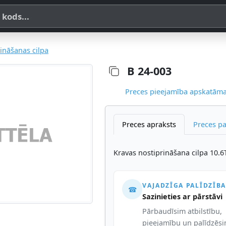
a, SKU vai OE koda
rināšanas cilpa
B 24-003
Preces pieejamība apskatāma,
Preces apraksts
Preces p
Kravas nostiprināšana cilpa 10.
VAJADZĪGA PALĪDZĪBA
☎
Sazinieties ar pārstāvi
Pārbaudīsim atbilstību,
pieejamību un palīdzēs