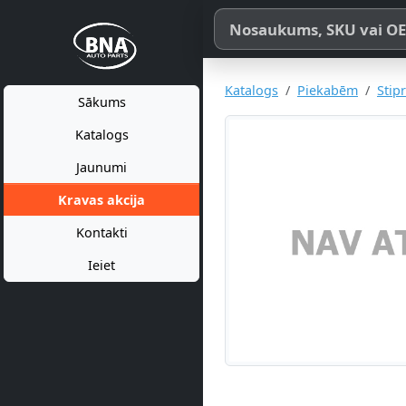
Meklēt pēc produkta nosaukum
Katalogs
Piekabēm
Stip
Sākums
Katalogs
Jaunumi
Kravas akcija
Kontakti
Ieiet