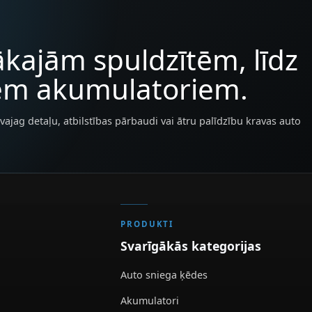
kajām spuldzītēm, līdz
iem akumulatoriem.
vajag detaļu, atbilstības pārbaudi vai ātru palīdzību kravas auto
PRODUKTI
Svarīgākās kategorijas
Auto sniega ķēdes
Akumulatori