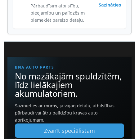
Sazināties
Pārbaudīsim atbilstību,
pieejamību un palīdzēsim
piemeklēt pareizo detaļu.
BNA AUTO PARTS
No mazākajām spuldzītēm,
līdz lielākajiem
akumulatoriem.
Sazinieties ar mums, ja vajag detaļu, atbilstības
pārbaudi vai ātru palīdzību kravas auto
aprīkojumam.
Zvanīt speciālistam