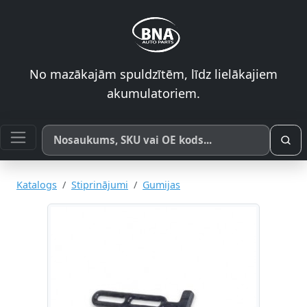
No mazākajām spuldzītēm, līdz lielākajiem
akumulatoriem.
Meklēt pēc produkta nosaukuma, SKU vai OE koda
Katalogs
Stiprinājumi
Gumijas