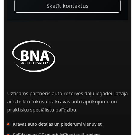
Skatīt kontaktus
Uzticams partneris auto rezerves daļu iegādei Latvijā
ar izteiktu fokusu uz kravas auto aprīkojumu un
praktisku speciālistu palīdzību.
Kravas auto detaļas un piederumi vienuviet
Palīdzam ar OE un atbilstības jautājumiem