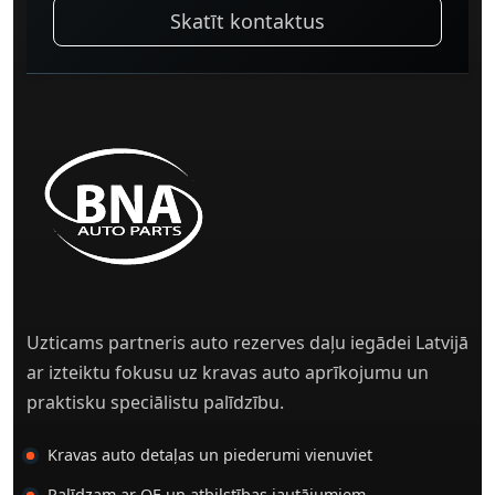
Skatīt kontaktus
Uzticams partneris auto rezerves daļu iegādei Latvijā
ar izteiktu fokusu uz kravas auto aprīkojumu un
praktisku speciālistu palīdzību.
Kravas auto detaļas un piederumi vienuviet
Palīdzam ar OE un atbilstības jautājumiem