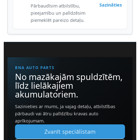
Sazināties
Pārbaudīsim atbilstību,
pieejamību un palīdzēsim
piemeklēt pareizo detaļu.
BNA AUTO PARTS
No mazākajām spuldzītēm,
līdz lielākajiem
akumulatoriem.
Sazinieties ar mums, ja vajag detaļu, atbilstības
pārbaudi vai ātru palīdzību kravas auto
aprīkojumam.
Zvanīt speciālistam