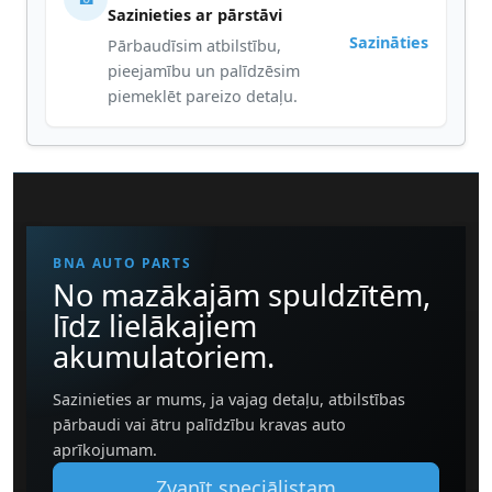
Sazinieties ar pārstāvi
Sazināties
Pārbaudīsim atbilstību,
pieejamību un palīdzēsim
piemeklēt pareizo detaļu.
BNA AUTO PARTS
No mazākajām spuldzītēm,
līdz lielākajiem
akumulatoriem.
Sazinieties ar mums, ja vajag detaļu, atbilstības
pārbaudi vai ātru palīdzību kravas auto
aprīkojumam.
Zvanīt speciālistam