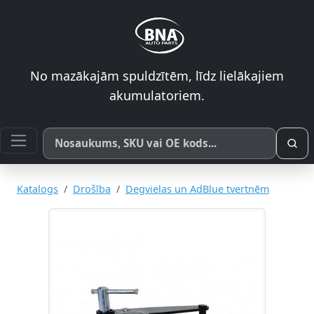
No mazākajām spuldzītēm, līdz lielākajiem
akumulatoriem.
Meklēt pēc produkta nosaukuma, SKU vai OE koda
Katalogs
Drošība
Degvielas un AdBlue tvertnēm