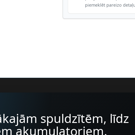
piemeklēt pareizo detaļ
kajām spuldzītēm, līdz
iem akumulatoriem.