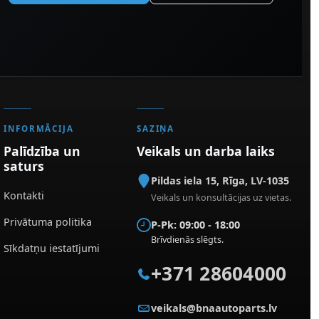
INFORMĀCIJA
SAZIŅA
Palīdzība un
Veikals un darba laiks
saturs
Pildas iela 15
,
Rīga
,
LV-1035
Kontakti
Veikals un konsultācijas uz vietas.
Privātuma politika
P-Pk: 09:00 - 18:00
Brīvdienās slēgts.
Sīkdatņu iestatījumi
+371 28604000
veikals@bnaautoparts.lv