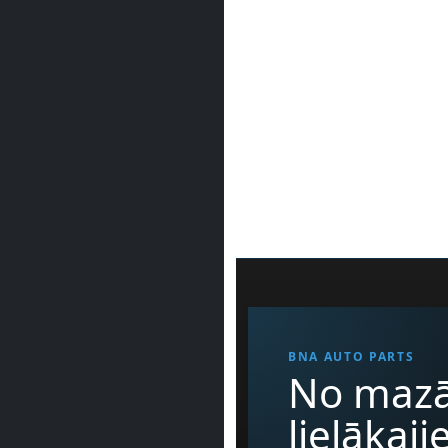
BNA AUTO PARTS
No mazā
lielākaj