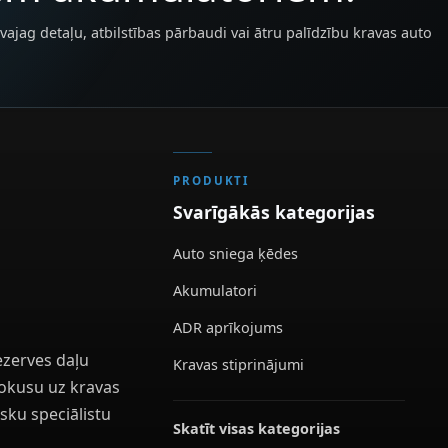
vajag detaļu, atbilstības pārbaudi vai ātru palīdzību kravas auto
PRODUKTI
Svarīgākās kategorijas
Auto sniega ķēdes
Akumulatori
ADR aprīkojums
ezerves daļu
Kravas stiprinājumi
 fokusu uz kravas
sku speciālistu
Skatīt visas kategorijas