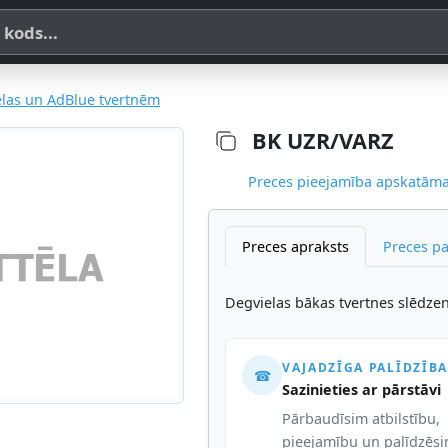
a, SKU vai OE koda
las un AdBlue tvertnēm
BK UZR/VARZ
Preces pieejamība apskatāma,
Preces apraksts
Preces p
Degvielas bākas tvertnes slēdzen
VAJADZĪGA PALĪDZĪBA
☎
Sazinieties ar pārstāvi
Pārbaudīsim atbilstību,
pieejamību un palīdzēs