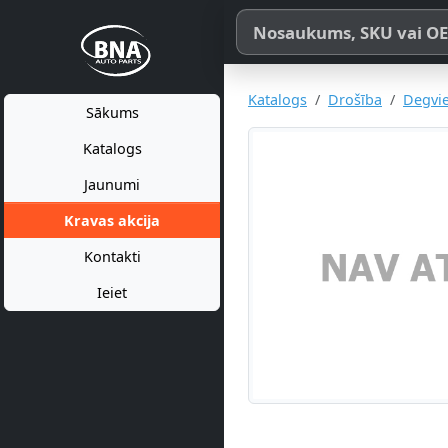
Meklēt pēc produkta nosaukum
Katalogs
Drošība
Degvie
Sākums
Katalogs
Jaunumi
Kravas akcija
Kontakti
Ieiet