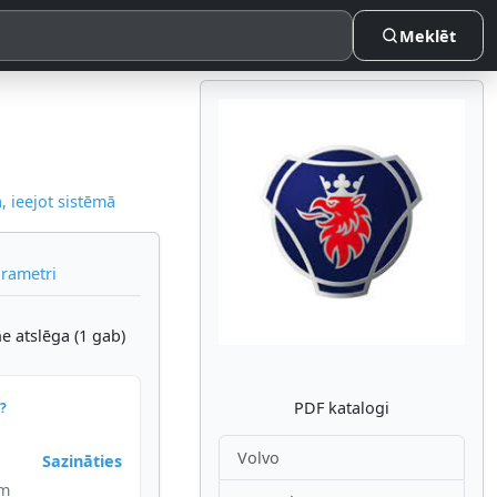
Meklēt
 ieejot sistēmā
Atpakaļ
Nākam
arametri
e atslēga (1 gab)
PDF katalogi
?
Volvo
Sazināties
im