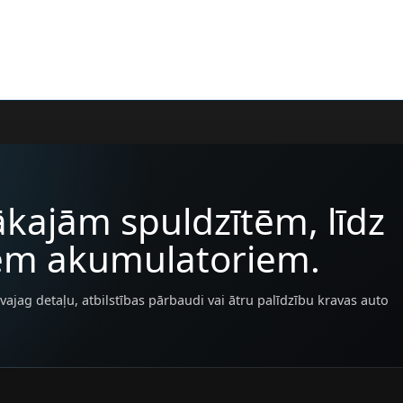
kajām spuldzītēm, līdz
iem akumulatoriem.
vajag detaļu, atbilstības pārbaudi vai ātru palīdzību kravas auto