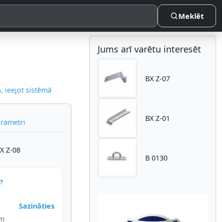
Meklēt
Jums arī varētu interesēt
BX Z-07
 ieejot sistēmā
BX Z-01
arametri
BX Z-08
B 0130
?
Sazināties
im