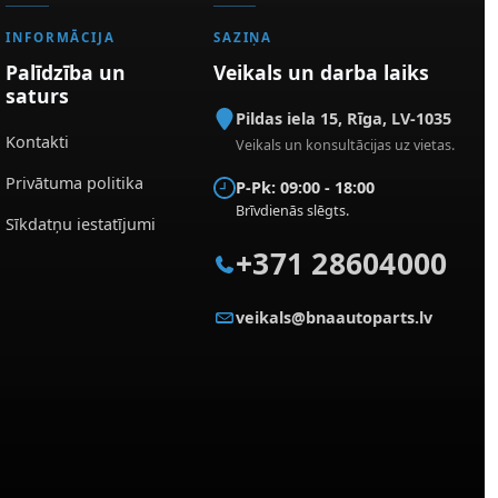
INFORMĀCIJA
SAZIŅA
Palīdzība un
Veikals un darba laiks
saturs
Pildas iela 15
,
Rīga
,
LV-1035
Kontakti
Veikals un konsultācijas uz vietas.
Privātuma politika
P-Pk: 09:00 - 18:00
Brīvdienās slēgts.
Sīkdatņu iestatījumi
+371 28604000
veikals@bnaautoparts.lv