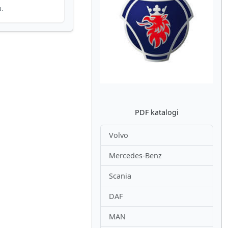
u.
Atpakaļ
Nākam
PDF katalogi
Volvo
Mercedes-Benz
Scania
DAF
MAN