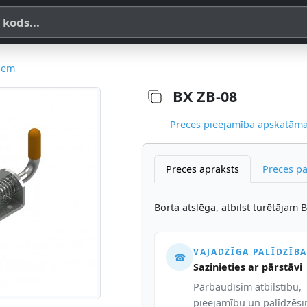
a, SKU vai OE koda
iem
BX ZB-08
Preces pieejamība apskatāma,
Preces apraksts
Preces p
Borta atslēga, atbilst turētājam 
VAJADZĪGA PALĪDZĪBA
☎
Sazinieties ar pārstāvi
Pārbaudīsim atbilstību,
pieejamību un palīdzēs