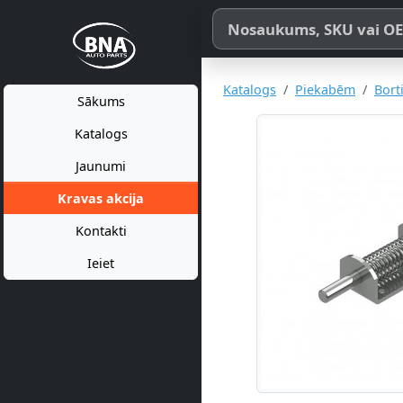
Meklēt pēc produkta nosaukum
Katalogs
Piekabēm
Bort
Sākums
Katalogs
Jaunumi
Kravas akcija
Kontakti
Ieiet