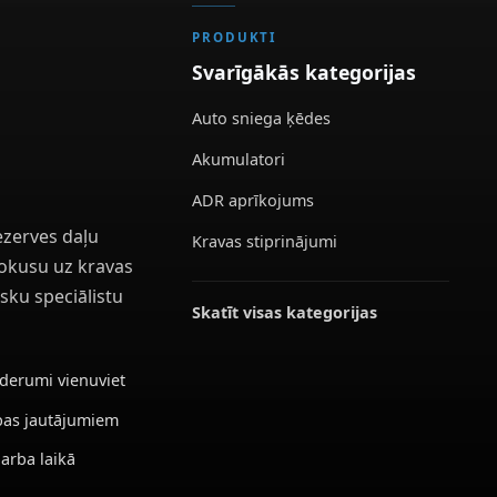
PRODUKTI
Svarīgākās kategorijas
Auto sniega ķēdes
Akumulatori
ADR aprīkojums
ezerves daļu
Kravas stiprinājumi
 fokusu uz kravas
sku speciālistu
Skatīt visas kategorijas
ederumi vienuviet
ības jautājumiem
darba laikā