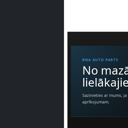
BNA AUTO PARTS
No mazā
lielākaj
Sazinieties ar mums, ja 
aprīkojumam.