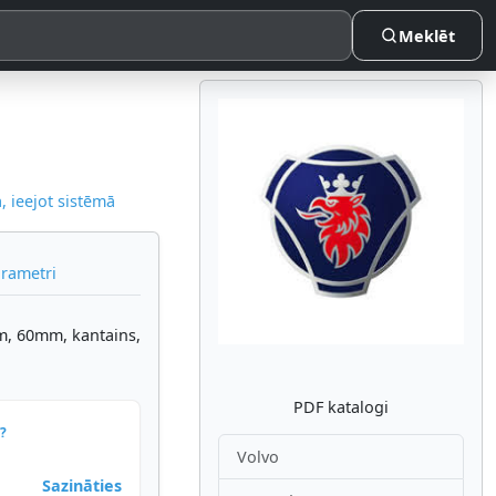
Meklēt
 ieejot sistēmā
Atpakaļ
Nākam
arametri
, 60mm, kantains,
PDF katalogi
?
Volvo
Sazināties