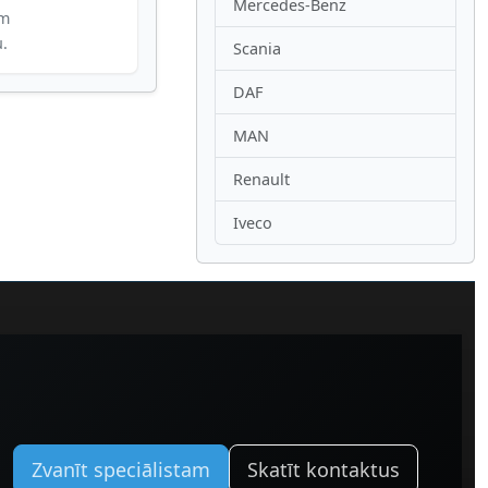
Mercedes-Benz
im
u.
Scania
DAF
MAN
Renault
Iveco
Zvanīt speciālistam
Skatīt kontaktus