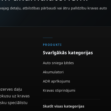
vajag detaļu, atbilstības pārbaudi vai ātru palīdzību kravas auto
PRODUKTI
Svarīgākās kategorijas
Auto sniega ķēdes
Akumulatori
ADR aprīkojums
ezerves daļu
Kravas stiprinājumi
 fokusu uz kravas
sku speciālistu
Skatīt visas kategorijas