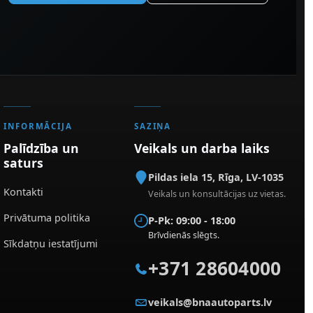
INFORMĀCIJA
SAZIŅA
Palīdzība un
Veikals un darba laiks
saturs
Pildas iela 15
,
Rīga
,
LV-1035
Kontakti
Veikals un konsultācijas uz vietas.
Privātuma politika
P-Pk: 09:00 - 18:00
Brīvdienās slēgts.
Sīkdatņu iestatījumi
+371 28604000
veikals@bnaautoparts.lv