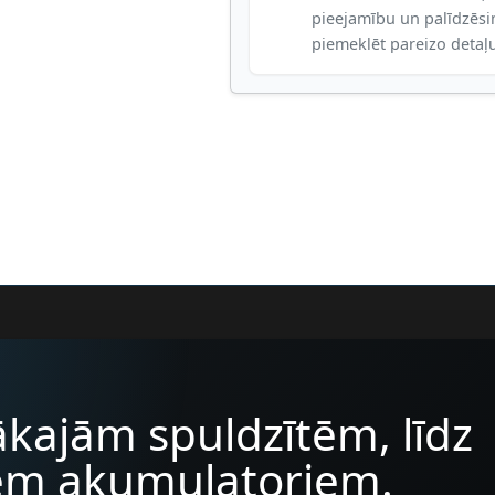
pieejamību un palīdzēs
piemeklēt pareizo detaļ
kajām spuldzītēm, līdz
iem akumulatoriem.