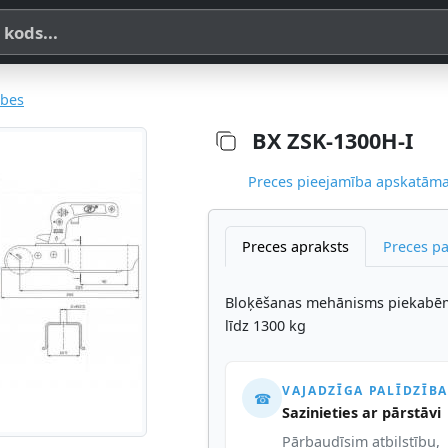
a, SKU vai OE koda
bes
BX ZSK-1300H-I
Preces pieejamība apskatāma,
Preces apraksts
Preces p
Bloķēšanas mehānisms piekabēm
līdz 1300 kg
VAJADZĪGA PALĪDZĪBA
☎
Sazinieties ar pārstāvi
Pārbaudīsim atbilstību,