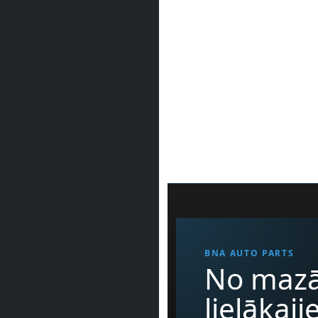
BNA AUTO PARTS
No mazā
lielākaj