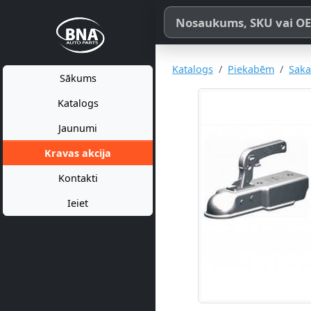
Meklēt pēc produkta nosaukum
Katalogs
Piekabēm
Saka
Sākums
Katalogs
Jaunumi
Kravas akcija
Kontakti
Ieiet