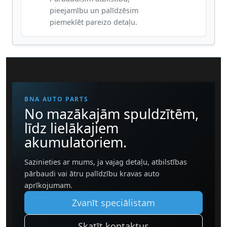
pieejamību un palīdzēsim
piemeklēt pareizo detaļu.
BNA AUTO PARTS
No mazākajām spuldzītēm,
līdz lielākajiem
akumulatoriem.
Sazinieties ar mums, ja vajag detaļu, atbilstības
pārbaudi vai ātru palīdzību kravas auto
aprīkojumam.
Zvanīt speciālistam
Skatīt kontaktus