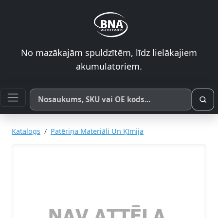
No mazākajām spuldzītēm, līdz lielākajiem
akumulatoriem.
Meklēt pēc produkta nosaukuma, SKU vai OE koda
Katalogs
Patēriņa Materiāli Un Ķīmija