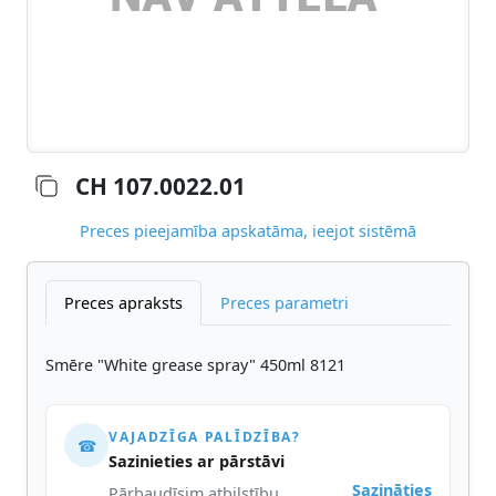
CH 107.0022.01
Preces pieejamība apskatāma, ieejot sistēmā
Preces apraksts
Preces parametri
Smēre "White grease spray" 450ml 8121
VAJADZĪGA PALĪDZĪBA?
☎
Sazinieties ar pārstāvi
Sazināties
Pārbaudīsim atbilstību,