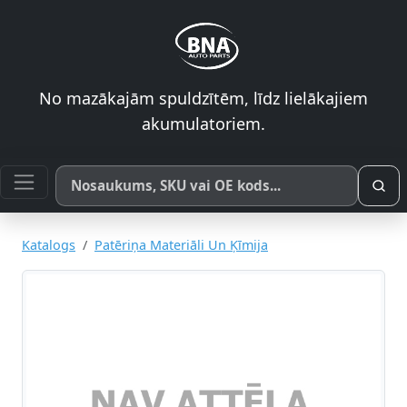
No mazākajām spuldzītēm, līdz lielākajiem
akumulatoriem.
Meklēt pēc produkta nosaukuma, SKU vai OE koda
Katalogs
Patēriņa Materiāli Un Ķīmija