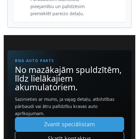
pieejamību un palīdzēsim
piemeklēt pareizo detaļu.
BNA AUTO PARTS
No mazākajām spuldzītēm,
līdz lielākajiem
akumulatoriem.
Sazinieties ar mums, ja vajag detaļu, atbilstības
pārbaudi vai ātru palīdzību kravas auto
aprīkojumam.
Zvanīt speciālistam
Skatīt kontaktus