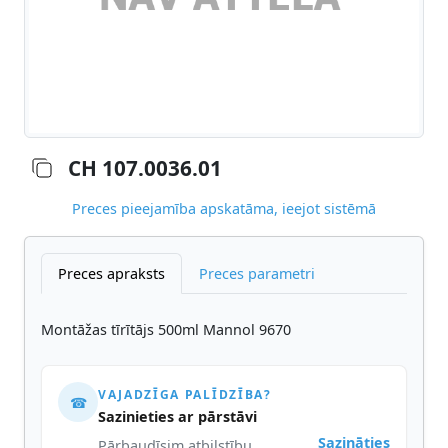
CH 107.0036.01
Preces pieejamība apskatāma, ieejot sistēmā
Preces apraksts
Preces parametri
Montāžas tīrītājs 500ml Mannol 9670
VAJADZĪGA PALĪDZĪBA?
☎
Sazinieties ar pārstāvi
Sazināties
Pārbaudīsim atbilstību,