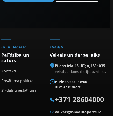
INFORMĀCIJA
SAZIŅA
Palīdzība un
Veikals un darba laiks
saturs
Pildas iela 15
,
Rīga
,
LV-1035
Kontakti
Veikals un konsultācijas uz vietas.
Privātuma politika
P-Pk: 09:00 - 18:00
Brīvdienās slēgts.
Sīkdatņu iestatījumi
+371 28604000
veikals@bnaautoparts.lv