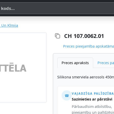
a, SKU vai OE koda
i Un Ķīmija
CH 107.0062.01
Preces pieejamība apskatāma,
Preces apraksts
Preces p
Silikona smerviela aerosols 450m
VAJADZĪGA PALĪDZĪBA
☎
Sazinieties ar pārstāvi
Pārbaudīsim atbilstību,
pieejamību un palīdzēs