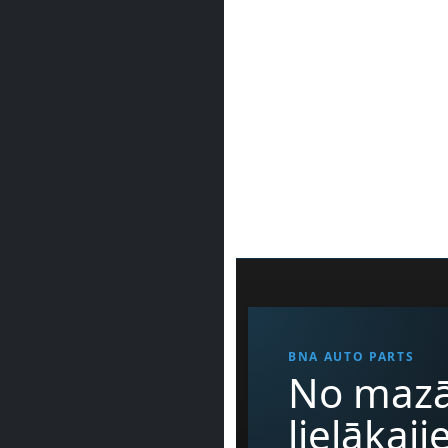
BNA AUTO PARTS
No mazā
lielākaj