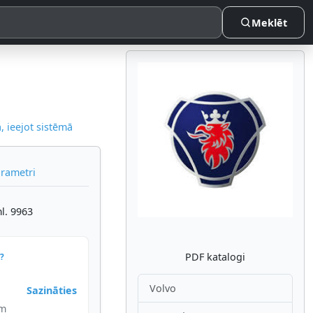
Meklēt
 ieejot sistēmā
Atpakaļ
Nākam
arametri
l. 9963
PDF katalogi
?
Volvo
Sazināties
im