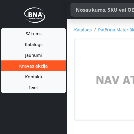
Meklēt pēc produkta nosaukum
Katalogs
Patēriņa Materiāl
Sākums
Katalogs
Jaunumi
Kravas akcija
Kontakti
Ieiet