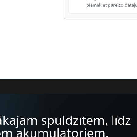
piemeklēt pareizo detaļ
kajām spuldzītēm, līdz
iem akumulatoriem.