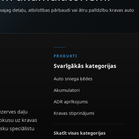
vajag detaļu, atbilstības pārbaudi vai ātru palīdzību kravas auto
PRODUKTI
Svarīgākās kategorijas
Auto sniega ķēdes
Akumulatori
ADR aprīkojums
ezerves daļu
Kravas stiprinājumi
 fokusu uz kravas
sku speciālistu
Skatīt visas kategorijas