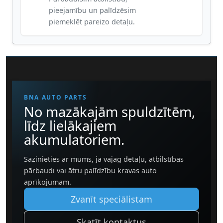
pieejamību un palīdzēsim
piemeklēt pareizo detaļu.
BNA AUTO PARTS
No mazākajām spuldzītēm,
līdz lielākajiem
akumulatoriem.
Sazinieties ar mums, ja vajag detaļu, atbilstības
pārbaudi vai ātru palīdzību kravas auto
aprīkojumam.
Zvanīt speciālistam
Skatīt kontaktus