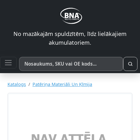
No mazākajām spuldzītēm, līdz lielākajiem
akumulatoriem.
Meklēt pēc produkta nosaukuma, SKU vai OE koda
Katalogs
Patēriņa Materiāli Un Ķīmija