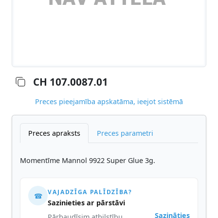
CH 107.0087.01
Preces pieejamība apskatāma, ieejot sistēmā
Preces apraksts
Preces parametri
Momentīme Mannol 9922 Super Glue 3g.
VAJADZĪGA PALĪDZĪBA?
☎
Sazinieties ar pārstāvi
Sazināties
Pārbaudīsim atbilstību,