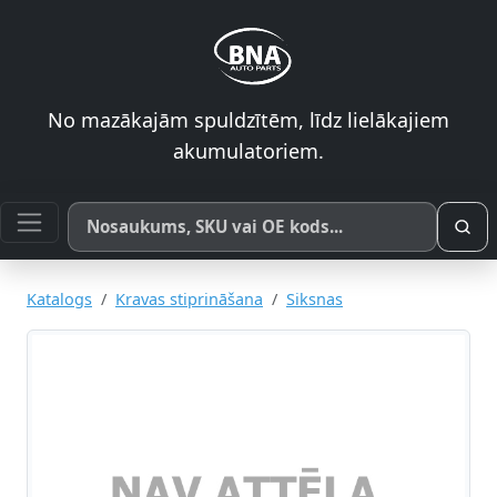
No mazākajām spuldzītēm, līdz lielākajiem
akumulatoriem.
Meklēt pēc produkta nosaukuma, SKU vai OE koda
Katalogs
Kravas stiprināšana
Siksnas