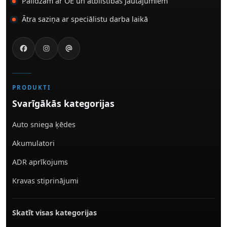
Palīdzam ar OE un atbilstības jautājumiem
Ātra saziņa ar speciālistu darba laikā
PRODUKTI
Svarīgākās kategorijas
Auto sniega ķēdes
Akumulatori
ADR aprīkojums
Kravas stiprinājumi
Skatīt visas kategorijas