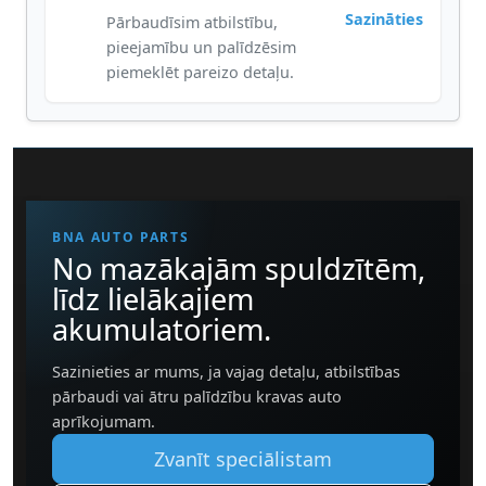
Sazināties
Pārbaudīsim atbilstību,
pieejamību un palīdzēsim
piemeklēt pareizo detaļu.
BNA AUTO PARTS
No mazākajām spuldzītēm,
līdz lielākajiem
akumulatoriem.
Sazinieties ar mums, ja vajag detaļu, atbilstības
pārbaudi vai ātru palīdzību kravas auto
aprīkojumam.
Zvanīt speciālistam