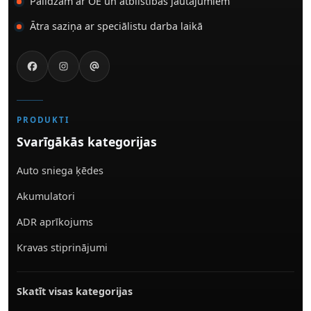
Palīdzam ar OE un atbilstības jautājumiem
Ātra saziņa ar speciālistu darba laikā
PRODUKTI
Svarīgākās kategorijas
Auto sniega ķēdes
Akumulatori
ADR aprīkojums
Kravas stiprinājumi
Skatīt visas kategorijas