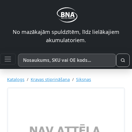
No mazākajām spuldzītēm, līdz lielākajiem
akumulatoriem.
Meklēt pēc produkta nosaukuma, SKU vai OE koda
Katalogs
Kravas stiprināšana
Siksnas