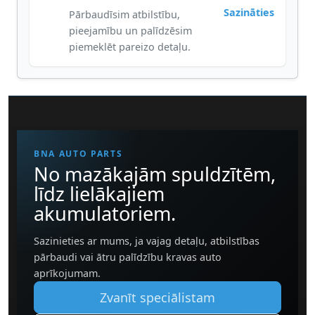
Sazināties
Pārbaudīsim atbilstību,
pieejamību un palīdzēsim
piemeklēt pareizo detaļu.
BNA AUTO PARTS
No mazākajām spuldzītēm,
līdz lielākajiem
akumulatoriem.
Sazinieties ar mums, ja vajag detaļu, atbilstības
pārbaudi vai ātru palīdzību kravas auto
aprīkojumam.
Zvanīt speciālistam