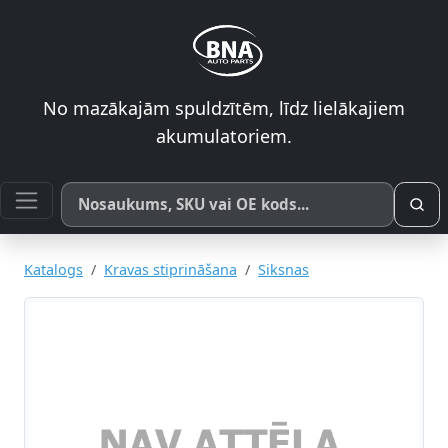
No mazākajām spuldzītēm, līdz lielākajiem
akumulatoriem.
Meklēt pēc produkta nosaukuma, SKU vai OE koda
Katalogs
Kravas stiprināšana
Siksnas