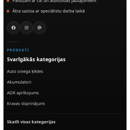
Palīdzam ar OE un atbilstības jautājumiem
Ātra saziņa ar speciālistu darba laikā
PRODUKTI
Svarīgākās kategorijas
Auto sniega ķēdes
Akumulatori
ADR aprīkojums
Kravas stiprinājumi
Skatīt visas kategorijas