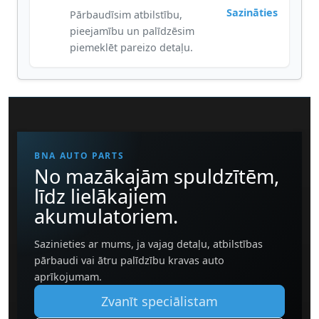
Sazināties
Pārbaudīsim atbilstību,
pieejamību un palīdzēsim
piemeklēt pareizo detaļu.
BNA AUTO PARTS
No mazākajām spuldzītēm,
līdz lielākajiem
akumulatoriem.
Sazinieties ar mums, ja vajag detaļu, atbilstības
pārbaudi vai ātru palīdzību kravas auto
aprīkojumam.
Zvanīt speciālistam