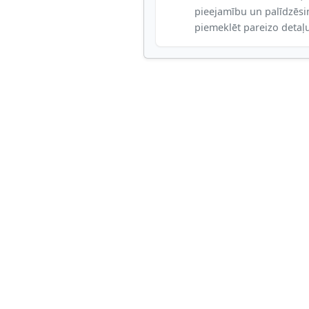
pieejamību un palīdzēs
piemeklēt pareizo detaļ