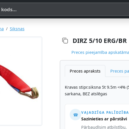
a, SKU vai OE koda
na
Siksnas
DIRZ 5/10 ERG/BR
Preces pieejamība apskatāma,
Preces apraksts
Preces p
Kravas stipr.siksna 5t 9.5m <4%
sarkana, BEZ atslēgas
VAJADZĪGA PALĪDZĪBA
☎
Sazinieties ar pārstāvi
Pārbaudīsim atbilstību,