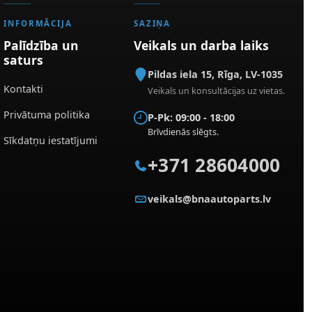
INFORMĀCIJA
SAZIŅA
Palīdzība un
Veikals un darba laiks
saturs
Pildas iela 15
,
Rīga
,
LV-1035
Kontakti
Veikals un konsultācijas uz vietas.
Privātuma politika
P-Pk: 09:00 - 18:00
Brīvdienās slēgts.
Sīkdatņu iestatījumi
+371 28604000
veikals@bnaautoparts.lv