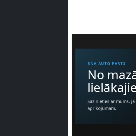
BNA AUTO PARTS
No mazā
lielākaj
Sazinieties ar mums, ja 
aprīkojumam.