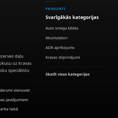
PRODUKTI
Svarīgākās kategorijas
Auto sniega ķēdes
Akumulatori
ADR aprīkojums
ezerves daļu
Kravas stiprinājumi
 fokusu uz kravas
sku speciālistu
Skatīt visas kategorijas
ederumi vienuviet
ības jautājumiem
darba laikā