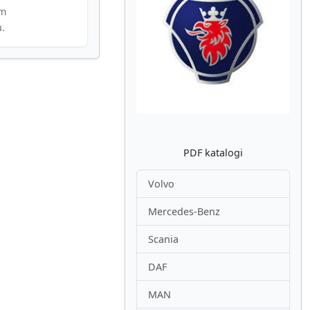
im
u.
Atpakaļ
Nākam
PDF katalogi
Volvo
Mercedes-Benz
Scania
DAF
MAN