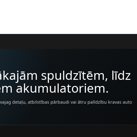
kajām spuldzītēm, līdz
iem akumulatoriem.
vajag detaļu, atbilstības pārbaudi vai ātru palīdzību kravas auto