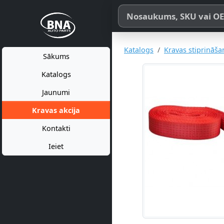
Meklēt pēc produkta nosaukum
Katalogs
Kravas stiprināša
Sākums
Katalogs
Jaunumi
Kravas akcija
Kontakti
Ieiet