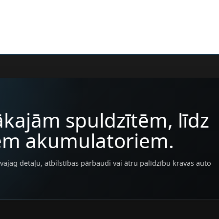
kajām spuldzītēm, līdz
iem akumulatoriem.
vajag detaļu, atbilstības pārbaudi vai ātru palīdzību kravas auto