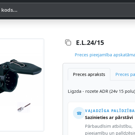
a, SKU vai OE koda
E.L.24/15
Preces pieejamība apskatāma,
Preces apraksts
Preces p
Ligzda - rozete ADR (24v 15 pol
VAJADZĪGA PALĪDZĪBA
☎
Sazinieties ar pārstāvi
Pārbaudīsim atbilstību,
pieejamību un palīdzēs