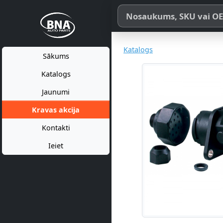
Meklēt pēc produkta nosaukum
Katalogs
Sākums
Katalogs
Jaunumi
Kravas akcija
Kontakti
Ieiet