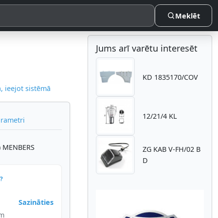
Meklēt
Jums arī varētu interesēt
KD 1835170/COV
 ieejot sistēmā
12/21/4 KL
arametri
u) MENBERS
ZG KAB V-FH/02 B
D
?
Sazināties
im