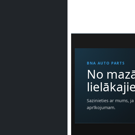
BNA AUTO PARTS
No mazā
lielākaj
Sazinieties ar mums, ja 
aprīkojumam.