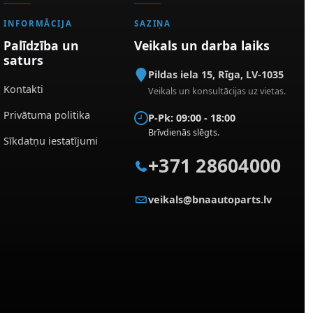
INFORMĀCIJA
SAZIŅA
Palīdzība un
Veikals un darba laiks
saturs
Pildas iela 15
,
Rīga
,
LV-1035
Kontakti
Veikals un konsultācijas uz vietas.
Privātuma politika
P-Pk: 09:00 - 18:00
Brīvdienās slēgts.
Sīkdatņu iestatījumi
+371 28604000
veikals@bnaautoparts.lv