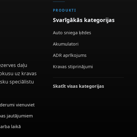
PRODUKTI
Svarīgākās kategorijas
Auto sniega ķēdes
Akumulatori
ADR aprīkojums
ezerves daļu
Kravas stiprinājumi
 fokusu uz kravas
sku speciālistu
Skatīt visas kategorijas
ederumi vienuviet
ības jautājumiem
darba laikā