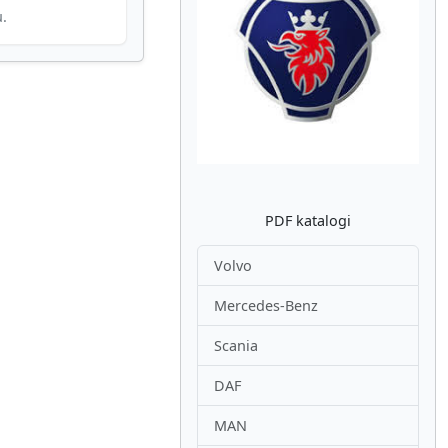
u.
Atpakaļ
Nākam
PDF katalogi
Volvo
Mercedes-Benz
Scania
DAF
MAN