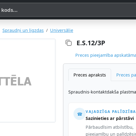
a, SKU vai OE koda
Spraudņi un ligzdas
Universālie
E.S.12/3P
Preces pieejamība apskatāma,
Preces apraksts
Preces p
Spraudnis-kontaktdakša plastmas
VAJADZĪGA PALĪDZĪBA
☎
Sazinieties ar pārstāvi
Pārbaudīsim atbilstību,
pieejamību un palīdzēs