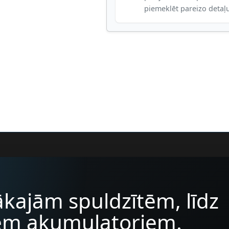
piemeklēt pareizo detaļ
kajām spuldzītēm, līdz
iem akumulatoriem.