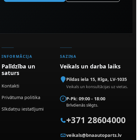
INFORMĀCIJA
SAZIŅA
Palīdzība un
Veikals un darba laiks
saturs
Pildas iela 15
,
Rīga
,
LV-1035
Kontakti
Veikals un konsultācijas uz vietas.
Privātuma politika
P-Pk: 09:00 - 18:00
Brīvdienās slēgts.
Sīkdatņu iestatījumi
+371 28604000
veikals@bnaautoparts.lv