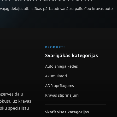
vajag detaļu, atbilstības pārbaudi vai ātru palīdzību kravas auto
PRODUKTI
Svarīgākās kategorijas
Auto sniega ķēdes
Akumulatori
ADR aprīkojums
ezerves daļu
Kravas stiprinājumi
 fokusu uz kravas
sku speciālistu
Skatīt visas kategorijas