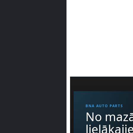
BNA AUTO PARTS
No mazā
lielākaj