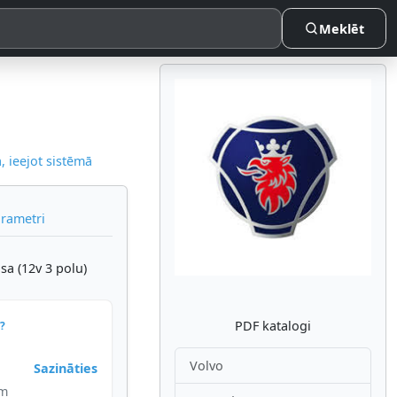
Meklēt
 ieejot sistēmā
Atpakaļ
Nākam
arametri
a (12v 3 polu)
PDF katalogi
?
Volvo
Sazināties
im