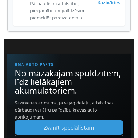
Sazināties
Pārbaudīsim atbilstību,
pieejamību un palīdzēsim
piemeklēt pareizo detaļu.
BNA AUTO PARTS
No mazākajām spuldzītēm,
līdz lielākajiem
akumulatoriem.
Sazinieties ar mums, ja vajag detaļu, atbilstības
pārbaudi vai ātru palīdzību kravas auto
aprīkojumam.
Zvanīt speciālistam