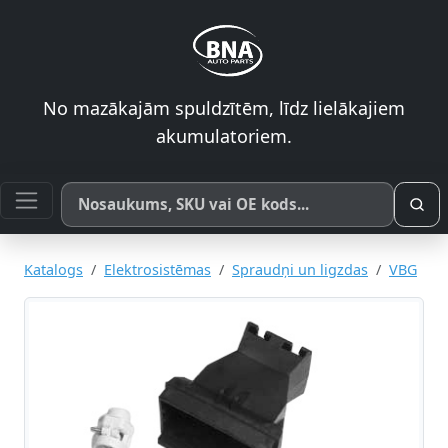
No mazākajām spuldzītēm, līdz lielākajiem
akumulatoriem.
Meklēt pēc produkta nosaukuma, SKU vai OE koda
Katalogs
Elektrosistēmas
Spraudņi un ligzdas
VBG