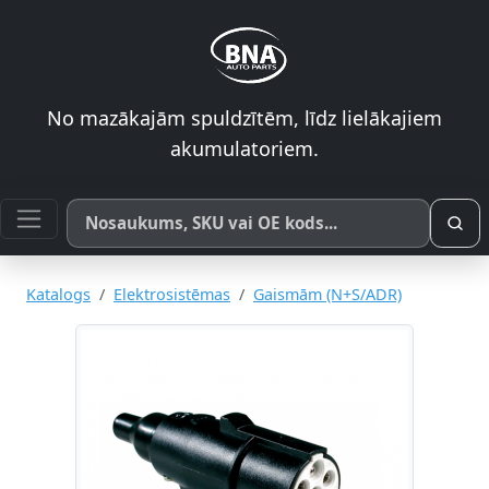
No mazākajām spuldzītēm, līdz lielākajiem
akumulatoriem.
Meklēt pēc produkta nosaukuma, SKU vai OE koda
Katalogs
Elektrosistēmas
Gaismām (N+S/ADR)