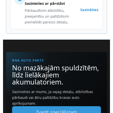
Sazinieties ar pārstāvi
Sazināties
Pārbaudīsim atbilstību,
pieejamību un palīdzēsim
piemeklēt pareizo detaļu.
BNA AUTO PARTS
No mazākajām spuldzītēm,
līdz lielākajiem
akumulatoriem.
Sazinieties ar mums, ja vajag detaļu, atbilstības
pārbaudi vai ātru palīdzību kravas auto
aprīkojumam.
Zvanīt speciālistam