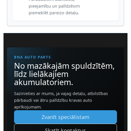
pieejamību un palīdzēsim
piemeklēt pareizo detaļu.
BNA AUTO PARTS
No mazākajām spuldzītēm,
līdz lielākajiem
akumulatoriem.
Sazinieties ar mums, ja vajag detaļu, atbilstības
pārbaudi vai ātru palīdzību kravas auto
aprīkojumam.
Zvanīt speciālistam
Skatīt kontaktus