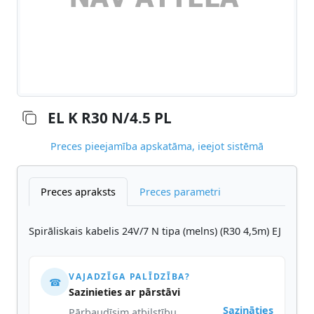
EL K R30 N/4.5 PL
Preces pieejamība apskatāma, ieejot sistēmā
Preces apraksts
Preces parametri
Spirāliskais kabelis 24V/7 N tipa (melns) (R30 4,5m) EJ
VAJADZĪGA PALĪDZĪBA?
☎
Sazinieties ar pārstāvi
Sazināties
Pārbaudīsim atbilstību,