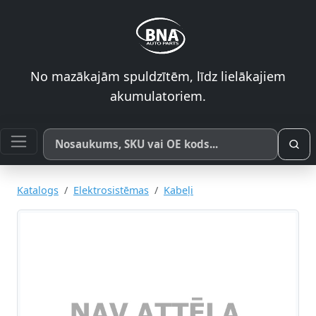
No mazākajām spuldzītēm, līdz lielākajiem
akumulatoriem.
Meklēt pēc produkta nosaukuma, SKU vai OE koda
Katalogs
Elektrosistēmas
Kabeļi