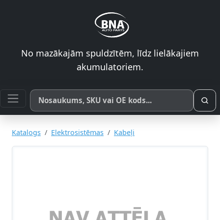
No mazākajām spuldzītēm, līdz lielākajiem
akumulatoriem.
Meklēt pēc produkta nosaukuma, SKU vai OE koda
Katalogs
Elektrosistēmas
Kabeļi