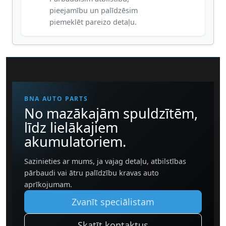
pieejamību un palīdzēsim
piemeklēt pareizo detaļu.
BNA AUTO PARTS
No mazākajām spuldzītēm,
līdz lielākajiem
akumulatoriem.
Sazinieties ar mums, ja vajag detaļu, atbilstības
pārbaudi vai ātru palīdzību kravas auto
aprīkojumam.
Zvanīt speciālistam
Skatīt kontaktus