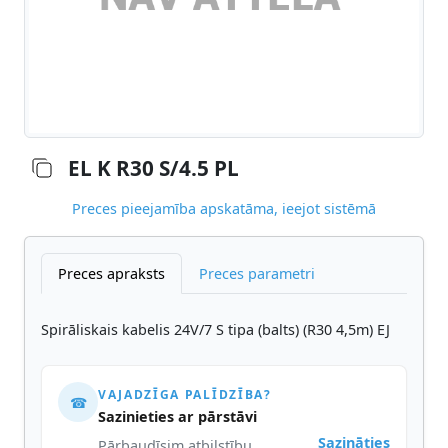
EL K R30 S/4.5 PL
Preces pieejamība apskatāma, ieejot sistēmā
Preces apraksts
Preces parametri
Spirāliskais kabelis 24V/7 S tipa (balts) (R30 4,5m) EJ
VAJADZĪGA PALĪDZĪBA?
☎
Sazinieties ar pārstāvi
Sazināties
Pārbaudīsim atbilstību,