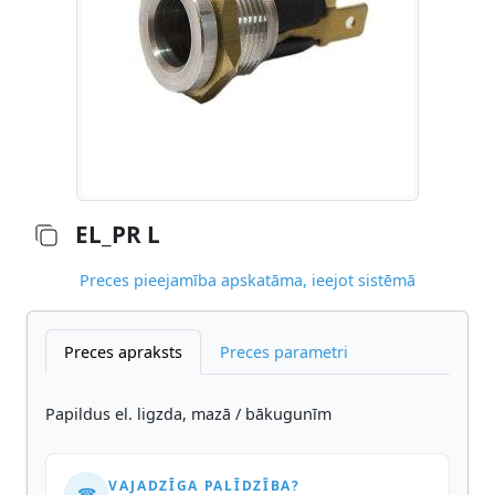
EL_PR L
Preces pieejamība apskatāma, ieejot sistēmā
Preces apraksts
Preces parametri
Papildus el. ligzda, mazā / bākugunīm
VAJADZĪGA PALĪDZĪBA?
☎