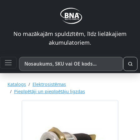
No mazākajām spuldzītēm, līdz lielākajiem
akumulatoriem.
Meklēt pēc produkta nosaukuma, SKU vai OE koda
Katalogs
Elektrosistēmas
Piepīpētāji un piepīpētāju ligzdas