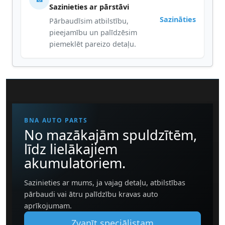
Sazinieties ar pārstāvi
Sazināties
Pārbaudīsim atbilstību,
pieejamību un palīdzēsim
piemeklēt pareizo detaļu.
BNA AUTO PARTS
No mazākajām spuldzītēm,
līdz lielākajiem
akumulatoriem.
Sazinieties ar mums, ja vajag detaļu, atbilstības
pārbaudi vai ātru palīdzību kravas auto
aprīkojumam.
Zvanīt speciālistam