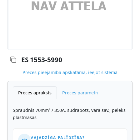
ES 1553-5990
Preces pieejamība apskatāma, ieejot sistēmā
Preces apraksts
Preces parametri
Spraudnis 70mm² / 350A, sudrabots, vara sav., pelēks
plastmasas
VAJADZĪGA PALĪDZĪBA?