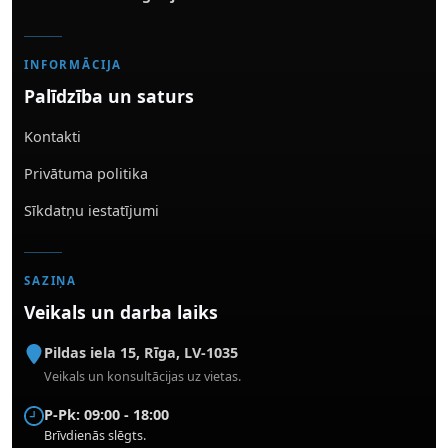
INFORMĀCIJA
Palīdzība un saturs
Kontakti
Privātuma politika
Sīkdatņu iestatījumi
SAZIŅA
Veikals un darba laiks
Pildas iela 15
,
Rīga
,
LV-1035
Veikals un konsultācijas uz vietas.
P-Pk: 09:00 - 18:00
Brīvdienās slēgts.