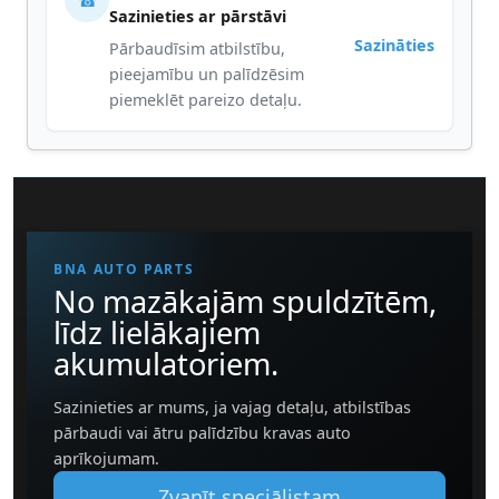
☎
Sazinieties ar pārstāvi
Sazināties
Pārbaudīsim atbilstību,
pieejamību un palīdzēsim
piemeklēt pareizo detaļu.
BNA AUTO PARTS
No mazākajām spuldzītēm,
līdz lielākajiem
akumulatoriem.
Sazinieties ar mums, ja vajag detaļu, atbilstības
pārbaudi vai ātru palīdzību kravas auto
aprīkojumam.
Zvanīt speciālistam