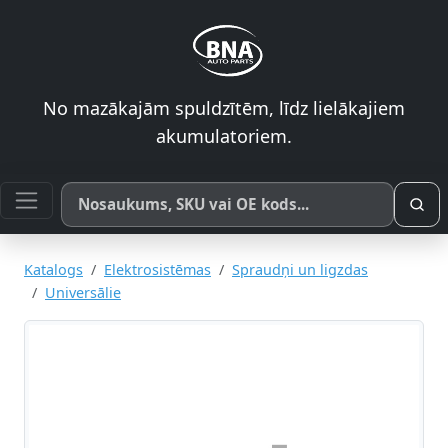
No mazākajām spuldzītēm, līdz lielākajiem
akumulatoriem.
Meklēt pēc produkta nosaukuma, SKU vai OE koda
Katalogs
Elektrosistēmas
Spraudņi un ligzdas
Universālie