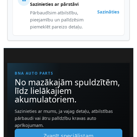
Sazinieties ar pārstāvi
Sazināties
Pārbaudīsim atbilstību,
pieejamību un palīdzēsim
piemeklēt pareizo detaļu.
BNA AUTO PARTS
No mazākajām spuldzītēm,
līdz lielākajiem
akumulatoriem.
Sazinieties ar mums, ja vajag detaļu, atbilstības
pārbaudi vai ātru palīdzību kravas auto
aprīkojumam.
Zvanīt speciālistam