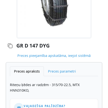
GR D 147 DYG
Preces pieejamība apskatāma, ieejot sistēmā
Preces apraksts
Preces parametri
Riteņu ķēdes ar radzēm - 315/70-22.5, MTX
HNN310KO,
VAJADZĪGA PALĪDZĪBA?
☎