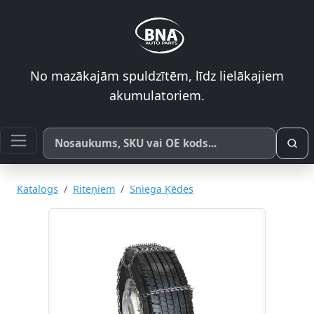
No mazākajām spuldzītēm, līdz lielākajiem
akumulatoriem.
Meklēt pēc produkta nosaukuma, SKU vai OE koda
Katalogs
Riteņiem
Sniega Ķēdes