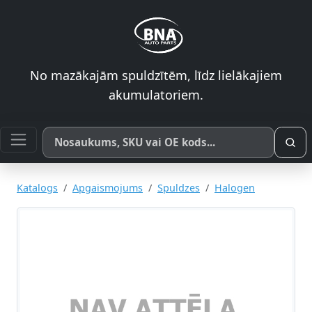
No mazākajām spuldzītēm, līdz lielākajiem
akumulatoriem.
Meklēt pēc produkta nosaukuma, SKU vai OE koda
Katalogs
Apgaismojums
Spuldzes
Halogen