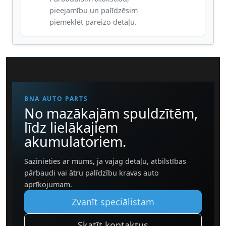
pieejamību un palīdzēsim
piemeklēt pareizo detaļu.
BNA AUTO PARTS
No mazākajām spuldzītēm,
līdz lielākajiem
akumulatoriem.
Sazinieties ar mums, ja vajag detaļu, atbilstības
pārbaudi vai ātru palīdzību kravas auto
aprīkojumam.
Zvanīt speciālistam
Skatīt kontaktus