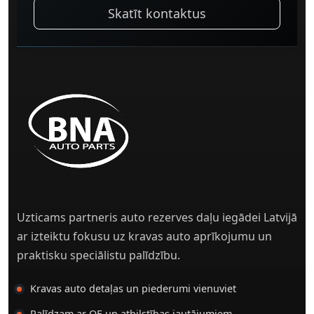
Skatīt kontaktus
Uzticams partneris auto rezerves daļu iegādei Latvijā
ar izteiktu fokusu uz kravas auto aprīkojumu un
praktisku speciālistu palīdzību.
Kravas auto detaļas un piederumi vienuviet
Palīdzam ar OE un atbilstības jautājumiem