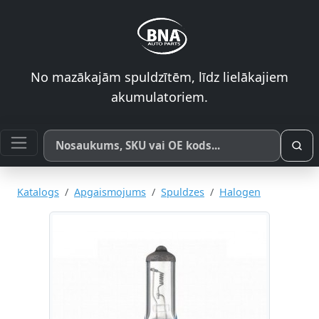
No mazākajām spuldzītēm, līdz lielākajiem
akumulatoriem.
Meklēt pēc produkta nosaukuma, SKU vai OE koda
Katalogs
Apgaismojums
Spuldzes
Halogen