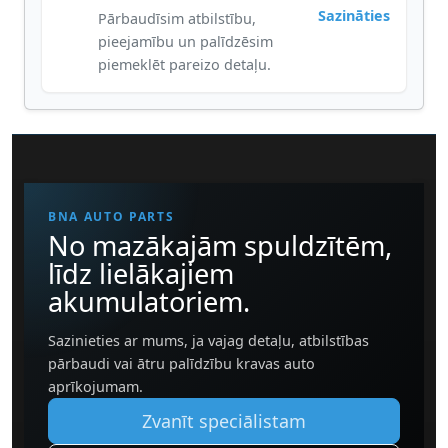
Sazināties
Pārbaudīsim atbilstību,
pieejamību un palīdzēsim
piemeklēt pareizo detaļu.
BNA AUTO PARTS
No mazākajām spuldzītēm,
līdz lielākajiem
akumulatoriem.
Sazinieties ar mums, ja vajag detaļu, atbilstības
pārbaudi vai ātru palīdzību kravas auto
aprīkojumam.
Zvanīt speciālistam