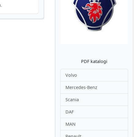
u.
Atpakaļ
Nākam
PDF katalogi
Volvo
Mercedes-Benz
Scania
DAF
MAN
Renault