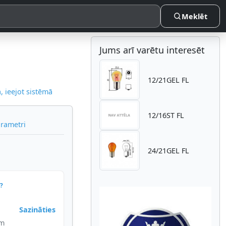
Meklēt
Jums arī varētu interesēt
12/21GEL FL
 ieejot sistēmā
12/16ST FL
arametri
24/21GEL FL
?
Sazināties
im