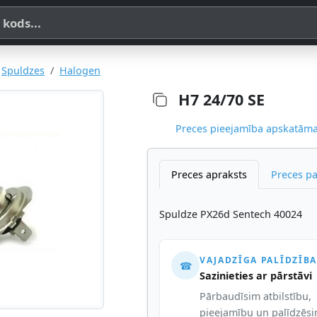
a, SKU vai OE koda
Spuldzes
Halogen
H7 24/70 SE
Preces pieejamība apskatāma,
Preces apraksts
Preces p
Spuldze PX26d Sentech 40024
VAJADZĪGA PALĪDZĪBA
☎
Sazinieties ar pārstāvi
Pārbaudīsim atbilstību,
pieejamību un palīdzēs