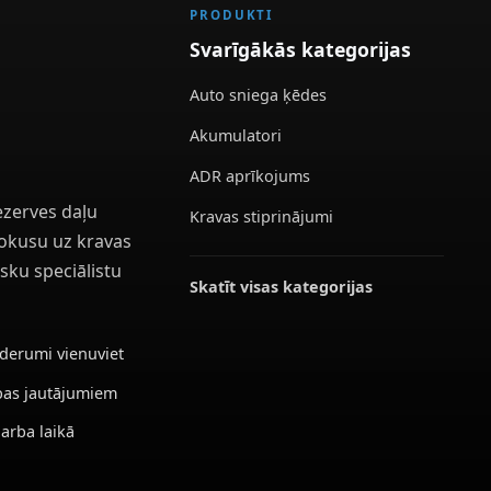
PRODUKTI
Svarīgākās kategorijas
Auto sniega ķēdes
Akumulatori
ADR aprīkojums
ezerves daļu
Kravas stiprinājumi
 fokusu uz kravas
sku speciālistu
Skatīt visas kategorijas
ederumi vienuviet
ības jautājumiem
darba laikā