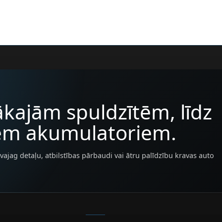
kajām spuldzītēm, līdz
iem akumulatoriem.
vajag detaļu, atbilstības pārbaudi vai ātru palīdzību kravas auto