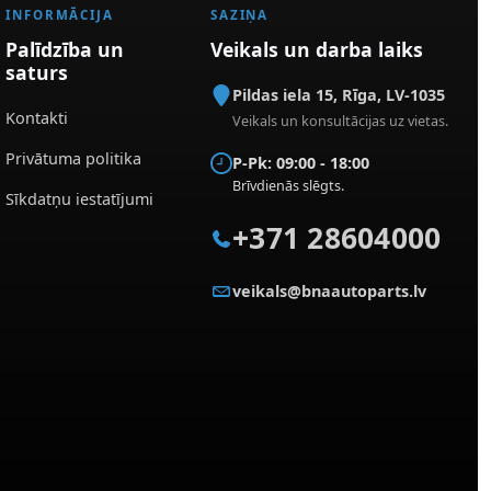
INFORMĀCIJA
SAZIŅA
Palīdzība un
Veikals un darba laiks
saturs
Pildas iela 15
,
Rīga
,
LV-1035
Kontakti
Veikals un konsultācijas uz vietas.
Privātuma politika
P-Pk: 09:00 - 18:00
Brīvdienās slēgts.
Sīkdatņu iestatījumi
+371 28604000
veikals@bnaautoparts.lv