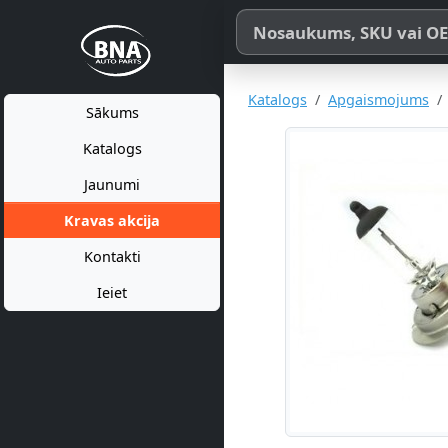
Meklēt pēc produkta nosaukum
Katalogs
Apgaismojums
Sākums
Katalogs
Jaunumi
Kravas akcija
Kontakti
Ieiet