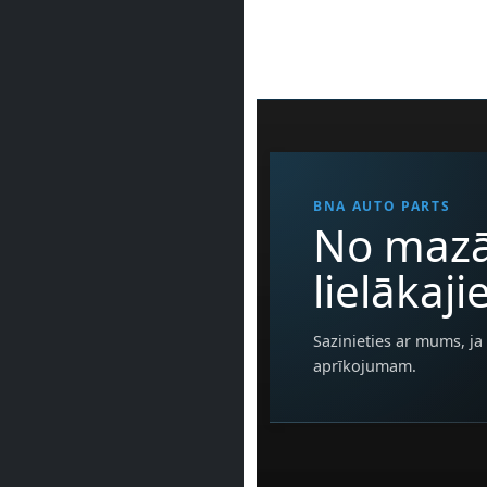
BNA AUTO PARTS
No mazā
lielākaj
Sazinieties ar mums, ja 
aprīkojumam.