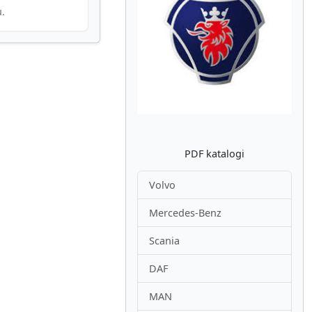
u.
Atpakaļ
Nākam
PDF katalogi
Volvo
Mercedes-Benz
Scania
DAF
MAN