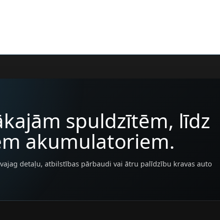
kajām spuldzītēm, līdz
iem akumulatoriem.
vajag detaļu, atbilstības pārbaudi vai ātru palīdzību kravas auto