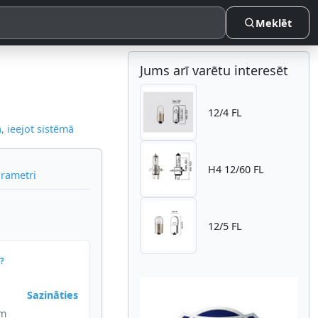
Meklēt
Jums arī varētu interesēt
12/4 FL
 ieejot sistēmā
H4 12/60 FL
arametri
12/5 FL
?
Sazināties
im