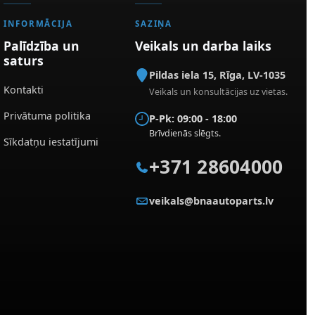
INFORMĀCIJA
SAZIŅA
Palīdzība un
Veikals un darba laiks
saturs
Pildas iela 15
,
Rīga
,
LV-1035
Kontakti
Veikals un konsultācijas uz vietas.
Privātuma politika
P-Pk: 09:00 - 18:00
Brīvdienās slēgts.
Sīkdatņu iestatījumi
+371 28604000
veikals@bnaautoparts.lv