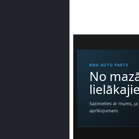
BNA AUTO PARTS
No mazā
lielākaj
Sazinieties ar mums, ja 
aprīkojumam.