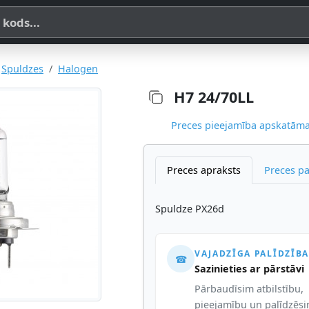
a, SKU vai OE koda
Spuldzes
Halogen
H7 24/70LL
Preces pieejamība apskatāma,
Preces apraksts
Preces p
Spuldze PX26d
VAJADZĪGA PALĪDZĪBA
☎
Sazinieties ar pārstāvi
Pārbaudīsim atbilstību,
pieejamību un palīdzēs