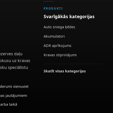
PRODUKTI
Svarīgākās kategorijas
Auto sniega ķēdes
Akumulatori
ADR aprīkojums
ezerves daļu
Kravas stiprinājumi
 fokusu uz kravas
sku speciālistu
Skatīt visas kategorijas
ederumi vienuviet
ības jautājumiem
darba laikā