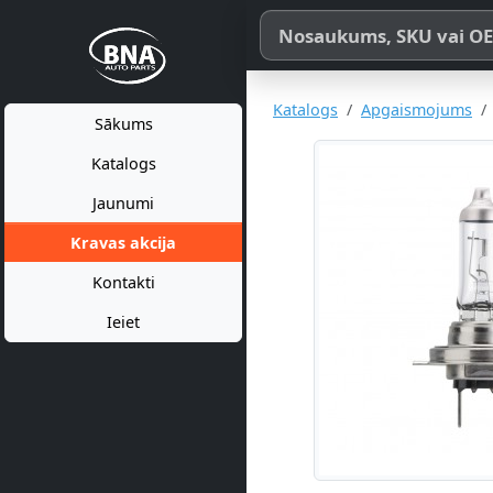
Meklēt pēc produkta nosaukum
Katalogs
Apgaismojums
Sākums
Katalogs
Jaunumi
Kravas akcija
Kontakti
Ieiet