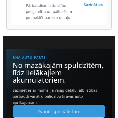
Sazināties
Pārbaudīsim atbilstību,
pieejamību un palīdzēsim
piemeklēt pareizo detaļu.
BNA AUTO PARTS
No mazākajām spuldzītēm,
līdz lielākajiem
akumulatoriem.
Sazinieties ar mums, ja vajag detaļu, atbilstības
pārbaudi vai ātru palīdzību kravas auto
aprīkojumam.
Zvanīt speciālistam