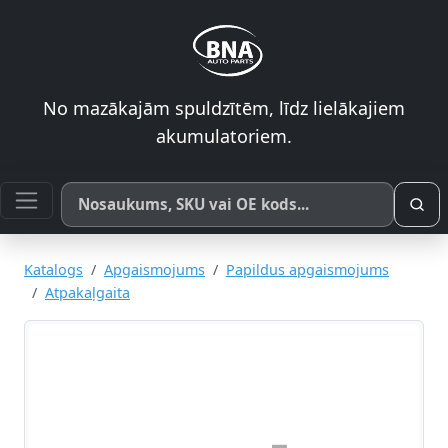
No mazākajām spuldzītēm, līdz lielākajiem
akumulatoriem.
Meklēt pēc produkta nosaukuma, SKU vai OE koda
Katalogs
Apgaismojums
Papildus apgaismojums
Atpakaļgaita