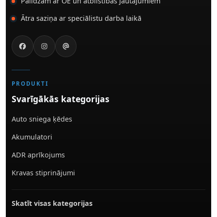
Palīdzam ar OE un atbilstības jautājumiem
Ātra saziņa ar speciālistu darba laikā
PRODUKTI
Svarīgākās kategorijas
Auto sniega ķēdes
Akumulatori
ADR aprīkojums
Kravas stiprinājumi
Skatīt visas kategorijas